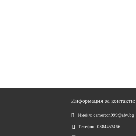
Информация за контакти:
Имейл:
camerton999@abv.bg
Телефон:
0884453466