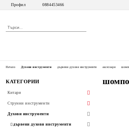
Профил
0884453466
Начало
Духови инструменти
дървени духови инструменти
аксесоари
шомп
шомпо
КАТЕГОРИИ
Китари
класически китари
Струнни инструменти
класически китари с pick up
цигулки
Духови инструменти
акустични китари
виоли
дървени духови инструменти