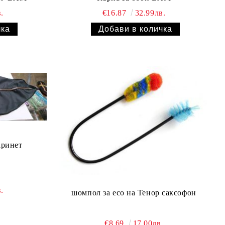
.
€16.87
32.99лв.
аринет
.
шомпол за есо на Тенор саксофон
€8.69
17.00лв.