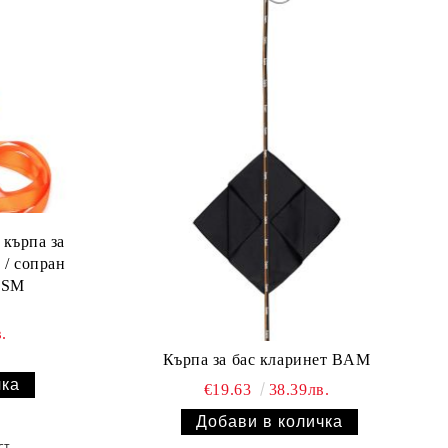
кърпа за
-SM
.
Кърпа за бас кларинет BAM
€19.63
38.39лв.
ст