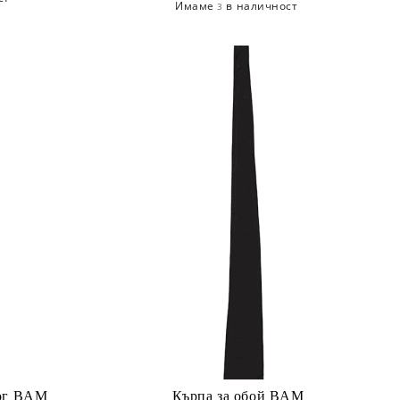
Имаме
в наличност
3
рог BAM
Кърпа за обой BAM