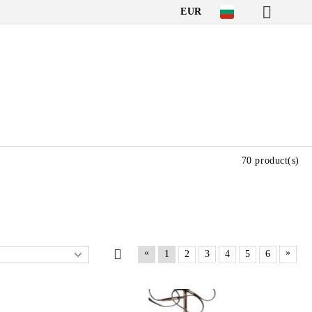
EUR
70 product(s)
«
»
1
2
3
4
5
6