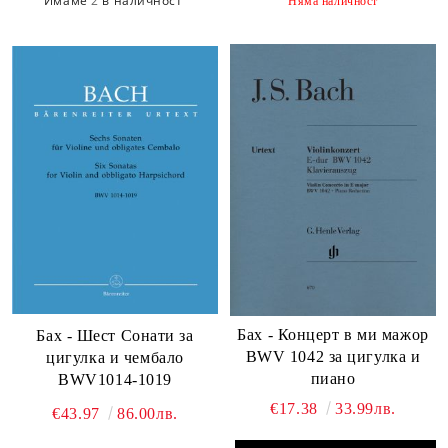
Имаме
2
в наличност
Няма наличност
Бах - Концерт в ми мажор
Бах - Шест Сонати за
BWV 1042 за цигулка и
цигулка и чембало
пиано
BWV1014-1019
€17.38
33.99лв.
€43.97
86.00лв.