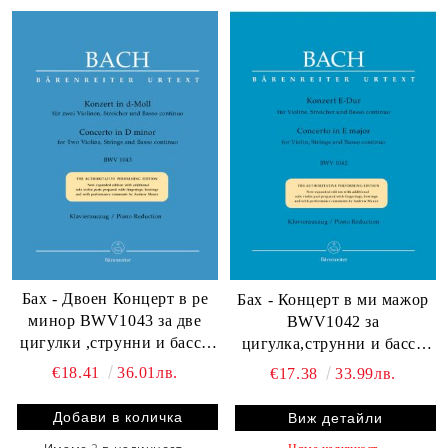
Бах - Двоен Концерт в ре
Бах - Концерт в ми мажор
минор BWV1043 за две
BWV1042 за
цигулки ,струнни и бассо
цигулка,струнни и бассо
континуо
континуо
€18.41
36.01лв.
€17.38
33.99лв.
Виж детайли