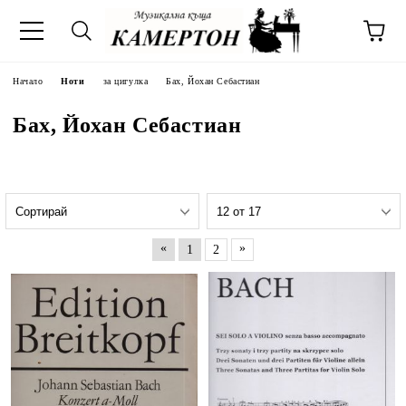
Начало
Ноти
за цигулка
Бах, Йохан Себастиан
Бах, Йохан Себастиан
«
»
1
2