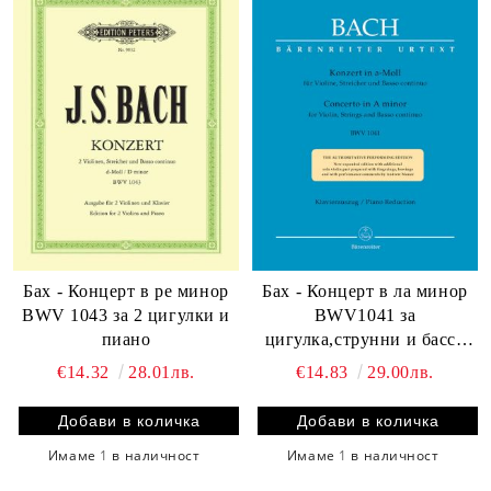
Бах - Концерт в ре минор
Бах - Концерт в ла минор
BWV 1043 за 2 цигулки и
BWV1041 за
пиано
цигулка,струнни и бассо
континуо
€14.32
28.01лв.
€14.83
29.00лв.
Имаме
1
в наличност
Имаме
1
в наличност