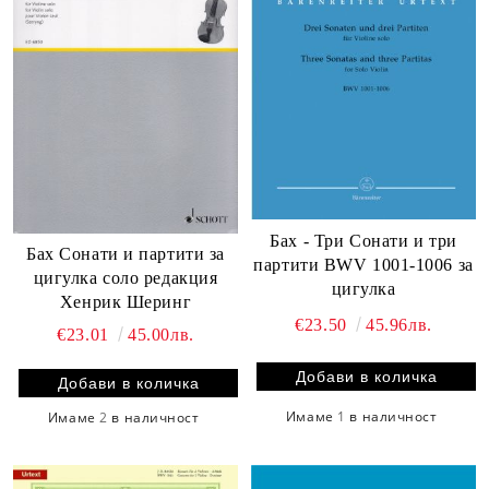
Бах - Три Сонати и три
Бах Сонати и партити за
партити BWV 1001-1006 за
цигулка соло редакция
цигулка
Хенрик Шеринг
€23.50
45.96лв.
€23.01
45.00лв.
Имаме
1
в наличност
Имаме
2
в наличност