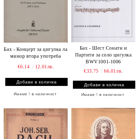
Бах - Шест Сонати и
Бах - Концерт за цигулка ла
Партити за соло цигулка
минор втора употреба
BWV1001-1006
€6.14
12.01лв.
€33.75
66.01лв.
Имаме
1
в наличност
Имаме
1
в наличност