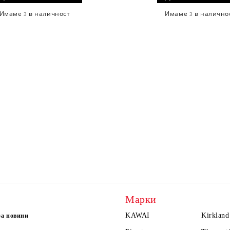
Имаме
в наличност
Имаме
в налично
3
3
Марки
KAWAI
Kirkland
за новини