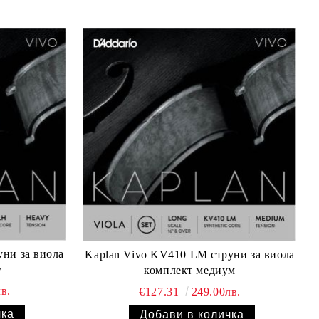
уни за виола
Kaplan Vivo KV410 LM струни за виола
y
комплект медиум
в.
€127.31
249.00лв.