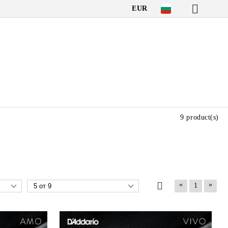
EUR
9 product(s)
«
»
1