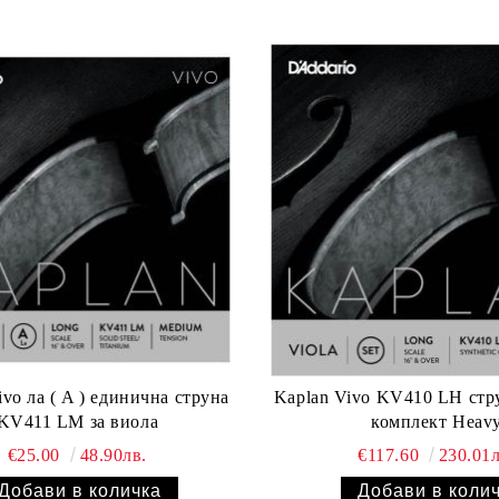
ivo ла ( A ) единична струна
Kaplan Vivo KV410 LH стр
KV411 LM за виола
комплект Heav
€25.00
48.90лв.
€117.60
230.01л