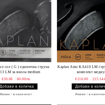
а струна
Kaplan Amo KA410 LM стру
13 LM за виола medium
комплект медиу
€30.68
60.00лв.
€110.00
215.14л
Имаме
в наличност
Имаме
в налично
1
1