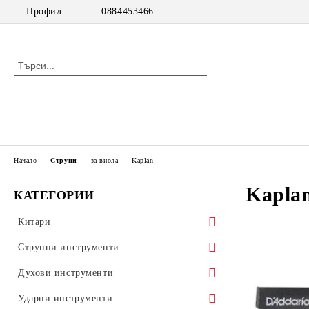
Профил
0884453466
Начало
Струни
за виола
Kaplan
Kapla
КАТЕГОРИИ
Китари
класически китари
Струнни инструменти
класически китари с pick up
цигулки
Духови инструменти
акустични китари
виоли
дървени духови инструменти
Ударни инструменти