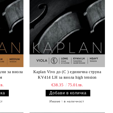
ни за виола
Kaplan Vivo до (C ) единична струна
м
KV414 LH за виола high tension
в.
€38.35
75.01лв.
ст
Имаме
в наличност
1