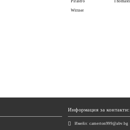
Pirastro
Thomasti
Wittner
Информация за контакти:
Имейл:
camerton999@abv.bg