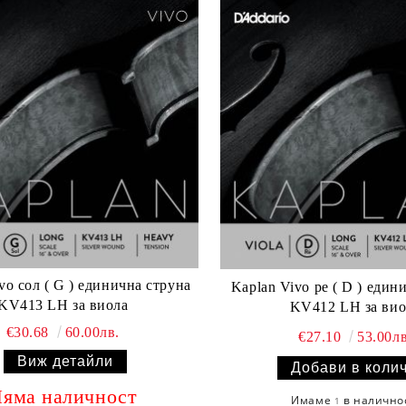
а струна
Kaplan Vivo ре ( D ) единична струна
KV413 LH за виола
KV412 LH за вио
€30.68
60.00лв.
€27.10
53.00лв
Виж детайли
яма наличност
Имаме
в налично
1