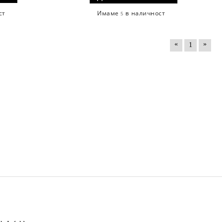
ст
Имаме
в наличност
5
«
»
1