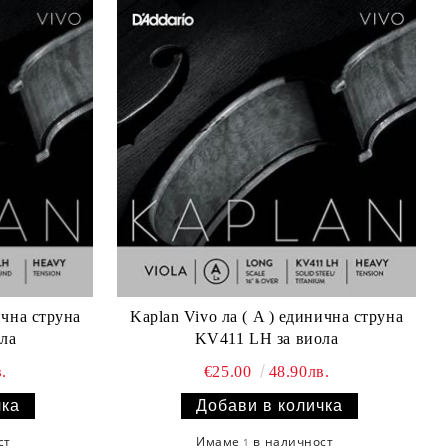
Kaplan Vivo ла ( A ) единична струна
ла
KV411 LH за виола
.
€25.00
48.90лв.
ст
Имаме
в наличност
1