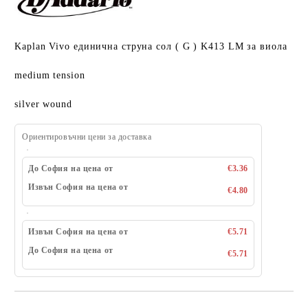
Kaplan Vivo единична струна сол ( G ) K413 LM за виола
medium tension
silver wound
Ориентировъчни цени за доставка
До София на цена от
€3.36
Извън София на цена от
€4.80
Извън София на цена от
€5.71
До София на цена от
€5.71