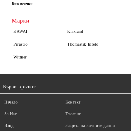
Виж всички
Марки
KAWAI
Kirkland
Pirastro
Thomastik Infeld
Wittner
Бързи връзки:
Начало
Контакт
За Нас
Търсене
Вход
Защита на личните данни