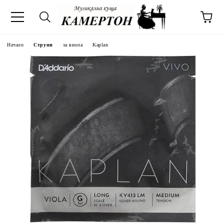
Начало
Струни
за виола
Kaplan