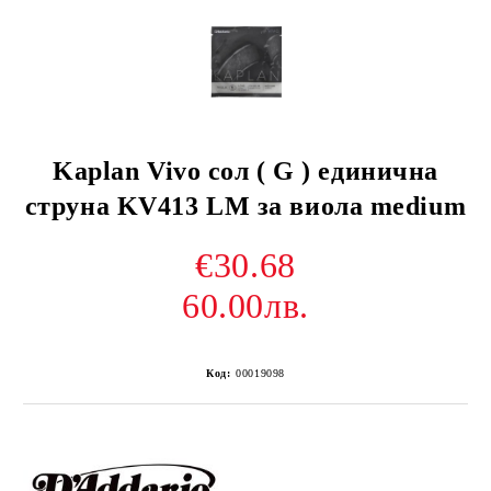
Kaplan Vivo сол ( G ) единична
струна KV413 LM за виола medium
€30.68
60.00лв.
Код:
00019098