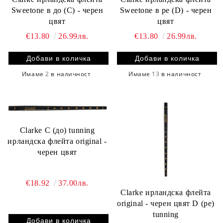
Sweetone в до (C) - черен
Sweetone в ре (D) - черен
цвят
цвят
€13.80
26.99лв.
€13.80
26.99лв.
Имаме
2
в наличност
Имаме
13
в наличност
Clarke C (до) tunning
ирландска флейта original -
черен цвят
€18.92
37.00лв.
Clarke ирландска флейта
original - черен цвят D (ре)
tunning