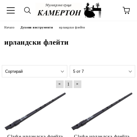
Начало
Духови инструменти
ирландски флейти
ирландски флейти
«
»
1
Clarke ирландска флейта
Clarke ирландска флейта