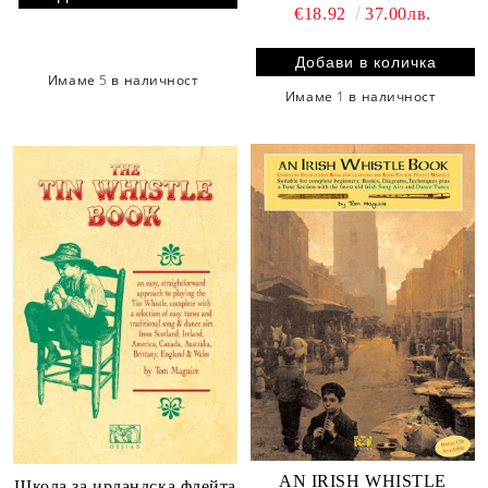
€18.92
37.00лв.
Имаме
5
в наличност
Имаме
1
в наличност
AN IRISH WHISTLE
Школа за ирландска флейта