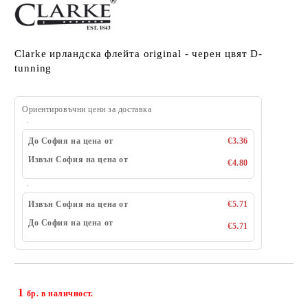
Clarke ирландска флейта original - черен цвят D-
tunning
Ориентировъчни цени за доставка
До София на цена от
€3.36
Извън София на цена от
€4.80
Извън София на цена от
€5.71
До София на цена от
€5.71
1
Добави в желани
бр. в наличност.