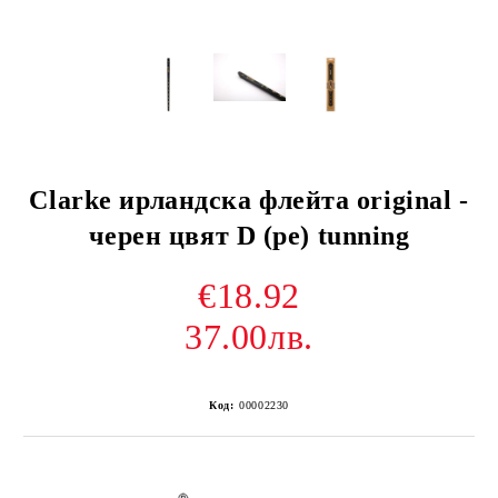
Clarke ирландска флейта original -
черен цвят D (ре) tunning
€18.92
37.00лв.
Код:
00002230