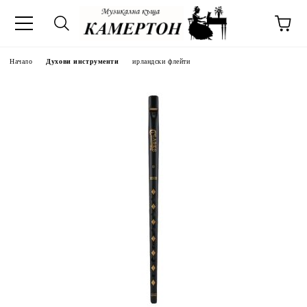
Начало
Духови инструменти
ирландски флейти