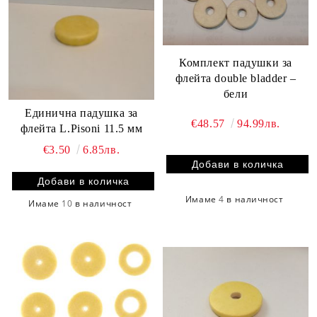
Комплект падушки за
флейта double bladder –
бели
Единична падушка за
€48.57
94.99лв.
флейта L.Pisoni 11.5 мм
€3.50
6.85лв.
Имаме
4
в наличност
Имаме
10
в наличност