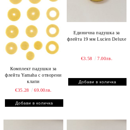
Единична падушка за
флейта 19 мм Lucien Deluxe
€3.58
7.00лв.
Комплект падушки за
флейта Yamaha с отворени
клапи
€35.28
69.00лв.