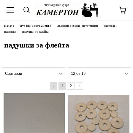
Начало
Духови инструменти
дървени духови инструменти
аксесоари
падушки
падушки за флейта
падушки за флейта
«
»
1
2