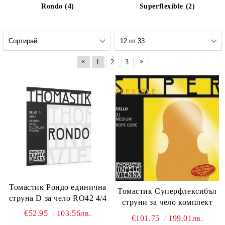
Rondo (4)
Superflexible (2)
«
»
1
2
3
Томастик Рондо единична
Томастик Суперфлексибъл
струна D за чело RO42 4/4
струни за чело комплект
€52.95
103.56лв.
€101.75
199.01лв.