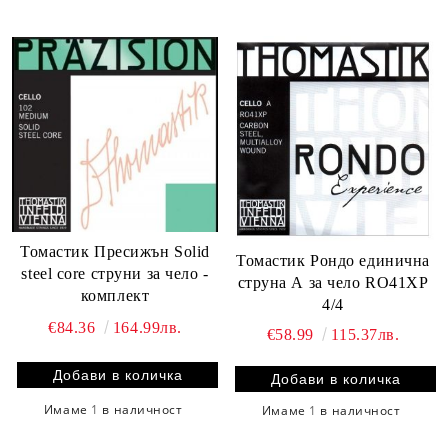
Томастик Пресижън Solid
Томастик Рондо единична
steel core струни за чело -
струна А за чело RO41XP
комплект
4/4
€84.36
164.99лв.
€58.99
115.37лв.
Имаме
1
в наличност
Имаме
1
в наличност