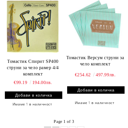
Томастик Версум струни за
Томастик Спирит SP400
чело комплект
струни за чело рамер 4/4
комплект
€254.62
497.99лв.
€99.19
194.00лв.
Имаме
1
в наличност
Имаме
1
в наличност
Page 1 of 3