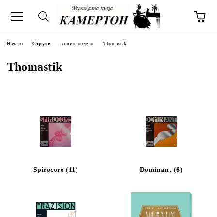
Начало
Струни
за виолончело
Thomastik
Thomastik
Spirocore (11)
Dominant (6)