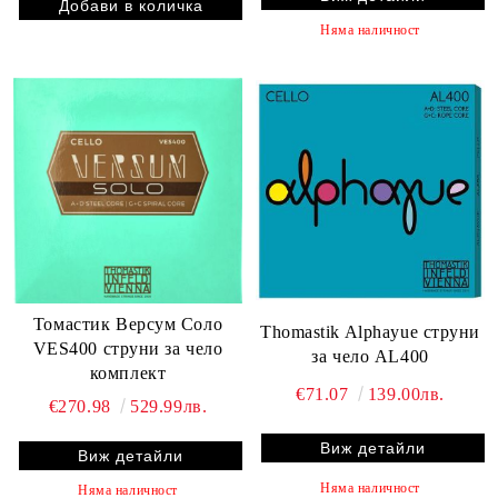
Няма наличност
Томастик Версум Соло
Thomastik Alphayue струни
VES400 струни за чело
за чело AL400
комплект
€71.07
139.00лв.
€270.98
529.99лв.
Виж детайли
Виж детайли
Няма наличност
Няма наличност