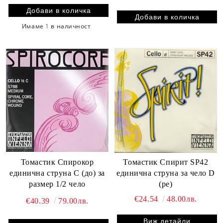
Имаме
1
в наличност
Томастик Спирокор
Томастик Спирит SP42
единична струна C (до) за
единична струна за чело D
размер 1/2 чело
(ре)
€24.54
48.00лв.
€40.39
79.00лв.
Виж детайли