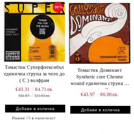
-30%
Томастик Суперфлексибъл
Томастик Доминант
единична струна за чело до
Synthetic core Chrome
( C ) волфрам
wound единична струна за
€43.31
84.71лв.
чело - C
€43.97
86.00лв.
€61.87
121.01лв.
Имаме
19
в наличност