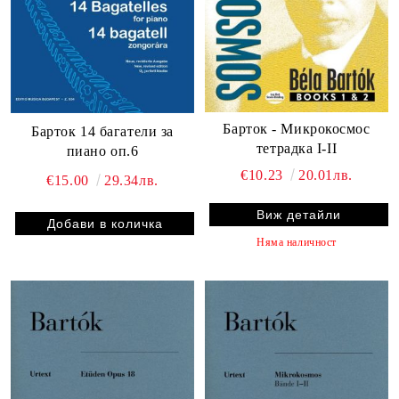
Барток - Микрокосмос
Барток 14 багатели за
тeтрадка I-II
пиано оп.6
€10.23
20.01лв.
€15.00
29.34лв.
Виж детайли
Няма наличност