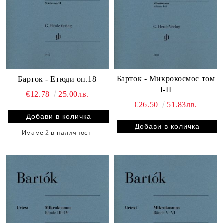
Барток - Микрокосмос том
Барток - Етюди оп.18
I-II
€12.78
25.00лв.
€26.50
51.83лв.
Имаме
2
в наличност