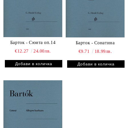
Барток - Сюита оп.14
Барток - Сонатина
€12.27
24.00лв.
€9.71
18.99лв.