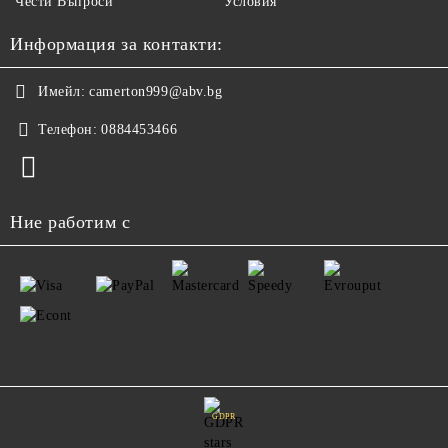
Чести Въпроси
Условия
Информация за контакти:
Имейл:
camerton999@abv.bg
Телефон:
0884453466
Ние работим с
GDPR