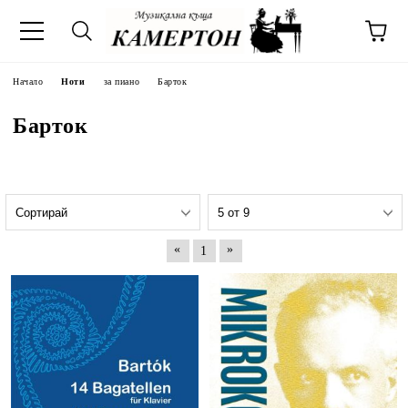
Начало
Ноти
за пиано
Барток
Барток
«
»
1