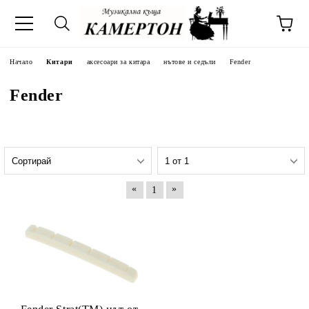
Начало
Китари
аксесоари за китара
нътове и седъли
Fender
Fender
«
»
1