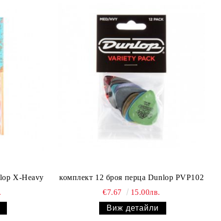
комплект 6 броя перца Dunlop X-Heavy
комплект 12 броя перца Dunlop PVP102
.
€7.67
15.00лв.
Виж детайли