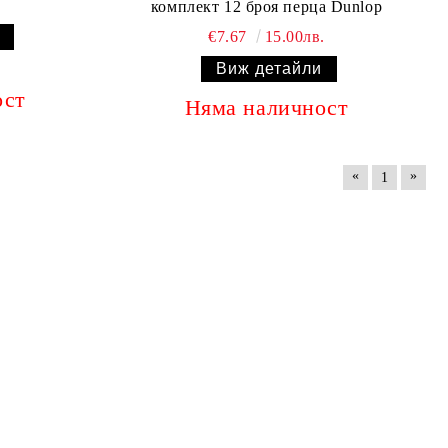
комплект 12 броя перца Dunlop
€7.67
15.00лв.
Виж детайли
ост
Няма наличност
«
»
1