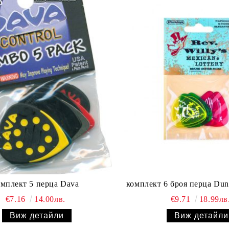
комплект 5 перца Dava
€7.16
14.00лв.
€9.71
18.99лв
Виж детайли
Виж детайли