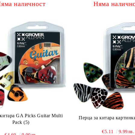
яма наличност
Няма наличн
китара GA Picks Guitar Multi
Pack (5)
€5.11
9.99лв.
€4.60
9.00лв.