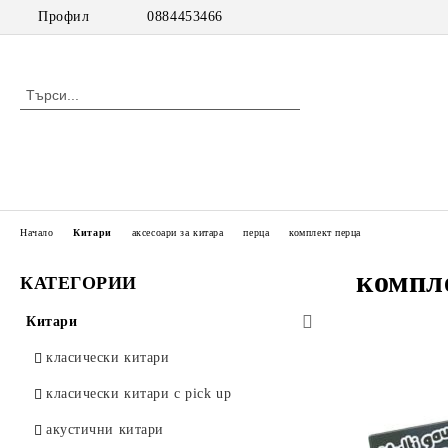
Профил
0884453466
Начало
Китари
аксесоари за китара
перца
комплект перца
компл
КАТЕГОРИИ
Китари
класически китари
класически китари с pick up
акустични китари