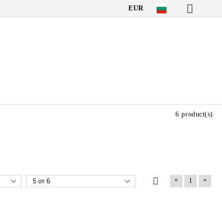
EUR
6 product(s)
«
»
1