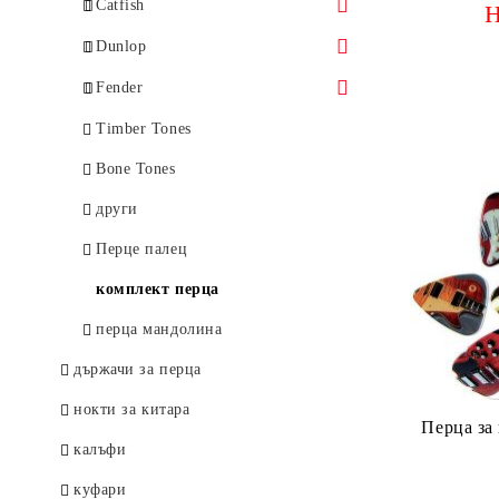
Catfish
Н
Nylon
Dunlop
Texacs
Nylon
Fender
Pearloid
Tortex standard
346
Timber Tones
"B" & "S"
Ultex
358
Bone Tones
351
Gator Grip
351
други
73/74
Delrin 500
F-Grip
Перце палец
Gels
комплект перца
Jazz
перца мандолина
Jazztone
държачи за перца
Stubby
нокти за китара
Перцa за 
Max Grip
калъфи
Tortex Flex
куфари