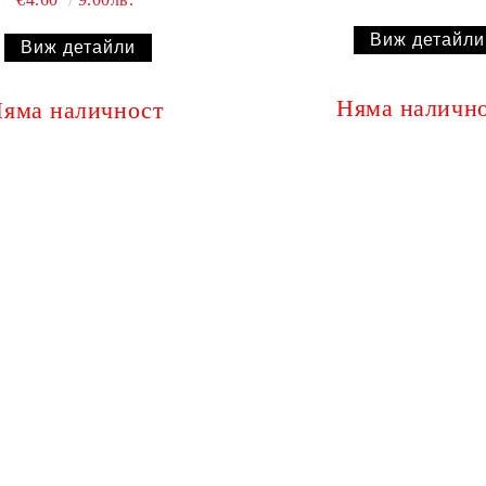
Виж детайли
Виж детайли
Няма наличн
яма наличност