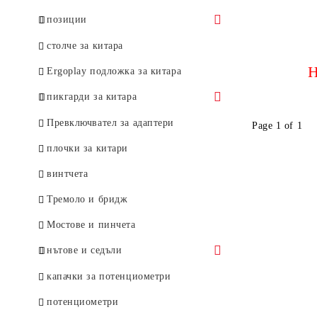
Primetone
позиции
Flow
позиции нарязaни
столче за китара
Н
Pearloid
лютиерски инструменти
Ergoplay подложка за китара
Tortex wedge
пикгарди за китара
за електрическа китара
Превключвател за адаптери
Page 1 of 1
за бас китара
плочки за китари
за акустична китара
винтчета
за фламенко китара
Тремоло и бридж
Мостове и пинчета
нътове и седъли
Graph Тech
капачки за потенциометри
Allparts
потенциометри