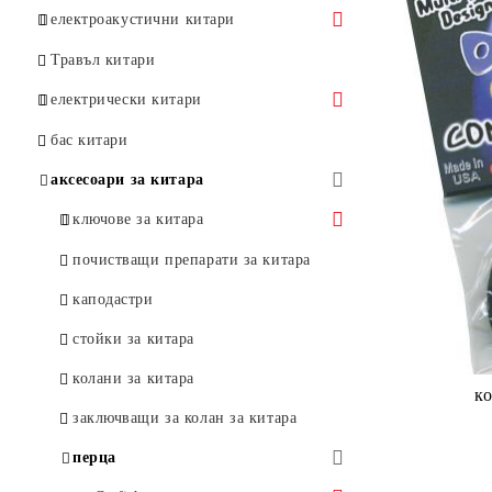
електроакустични китари
Kirkland
Травъл китари
Tanglewood
електрически китари
Camerton
Flight
бас китари
JET
аксесоари за китара
ключове за китара
ключове за класическа китара
почистващи препарати за китара
ключове за акустична китара
каподастри
ключове за бас китара
стойки за китара
колани за китара
заключващи за колан за китара
перца