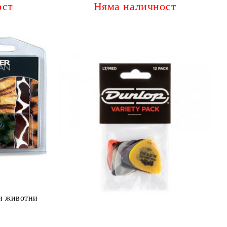
ост
Няма наличност
Перцa за китара картинки животни