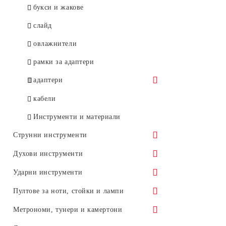
Fender
букси и жакове
слайд
овлажнители
рамки за адаптери
адаптери
Tesla
кабели
Fender
Инструменти и материали
Gotoh
Струнни инструменти
цигулки
Духови инструменти
виоли
дървени духови инструменти
Ударни инструменти
виолончели
флейти
медни духови инструменти
барабани
Пултове за ноти, стойки и лампи
Hora
контрабаси
блокфлейти
хардуер
тромпети
хармоники
пултове
Метрономи, тунери и камертони
Camerton