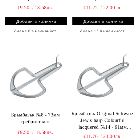
€9.50
18.58лв.
€11.25
22.00лв.
Имаме
6
в наличност
Имаме
15
в наличност
Бръмбазък Original Schwarz
Бръмбазък №8 - 73мм
Jew's-harp Colourful
сребрист мат
lacquered №14 - 91мм
€9.50
18.58лв.
сребрист мат
€11.76
23.00лв.