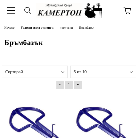
Начало
Ударни инструменти
перкусии
Бръмбазък
Бръмбазък
«
»
1