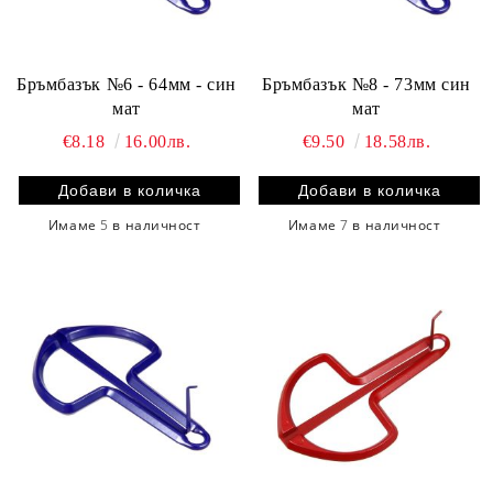
Бръмбазък №6 - 64мм - син
Бръмбазък №8 - 73мм син
мат
мат
€8.18
16.00лв.
€9.50
18.58лв.
Имаме
5
в наличност
Имаме
7
в наличност