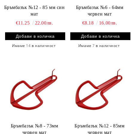
Бръмбазък №12 - 85 мм син
Бръмбазък №6 - 64мм
мат
червен мат
€11.25
22.00лв.
€8.18
16.00лв.
Имаме
14
в наличност
Имаме
7
в наличност
Бръмбазък №8 - 73мм
Бръмбазък №12 - 85мм
червен мат
червен мат