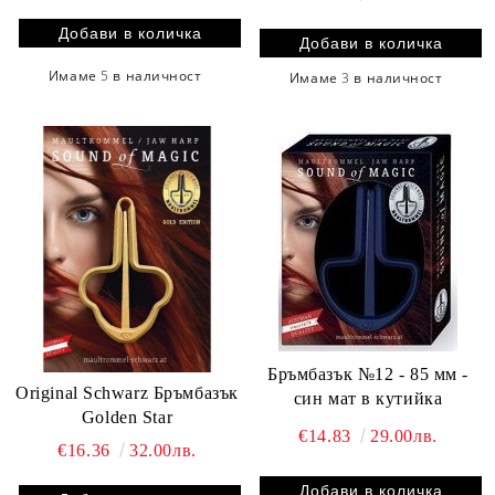
Имаме
5
в наличност
Имаме
3
в наличност
Бръмбазък №12 - 85 мм -
Original Schwarz Бръмбазък
син мат в кутийка
Golden Star
€14.83
29.00лв.
€16.36
32.00лв.