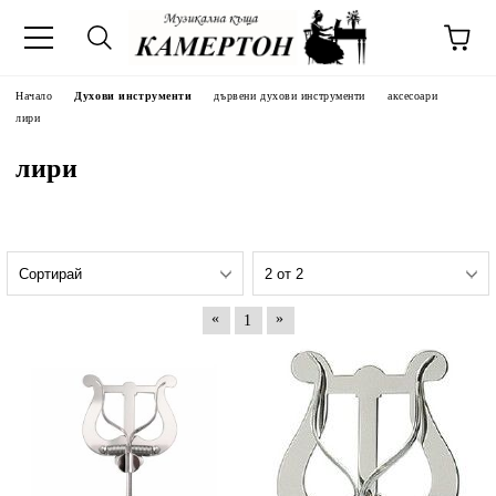
Начало
Духови инструменти
дървени духови инструменти
аксесоари
лири
лири
«
»
1