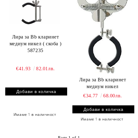
Лира за Bb кларинет
медиум никел ( скоба )
587235
€41.93
82.01лв.
Лира за Bb кларинет
медиум никел
€34.77
68.00лв.
Имаме
1
в наличност
Имаме
1
в наличност
Page 1 of 1