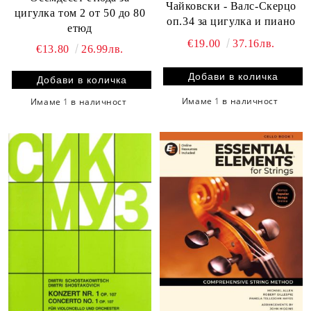
Чайковски - Валс-Скерцо
цигулка том 2 от 50 до 80
оп.34 за цигулка и пиано
етюд
€19.00
37.16лв.
€13.80
26.99лв.
Имаме
1
в наличност
Имаме
1
в наличност