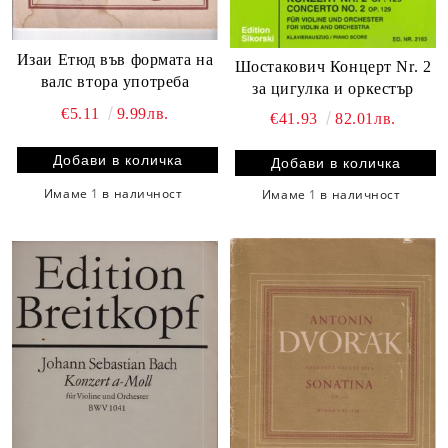
Изаи Етюд във формата на
Шостакович Концерт Nr. 2
валс втора употреба
за цигулка и оркестър
€5.11
9.99лв.
€41.93
82.01лв.
Имаме
1
в наличност
Имаме
1
в наличност