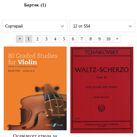
Барток (1)
«
»
1
2
3
4
5
6
7
8
9
10
Осемдесет етюда за