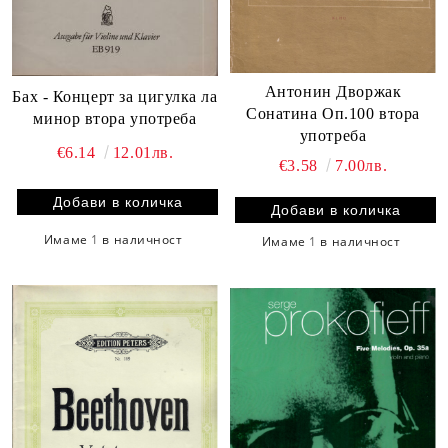
Антонин Дворжак
Бах - Концерт за цигулка ла
Сонатина Оп.100 втора
минор втора употреба
употреба
€6.14
12.01лв.
€3.58
7.00лв.
Имаме
1
в наличност
Имаме
1
в наличност