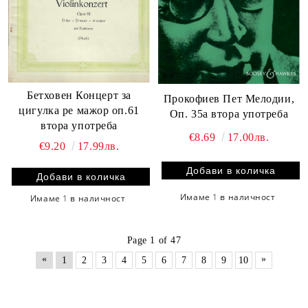
Бетховен Концерт за
Прокофиев Пет Мелодии,
цигулка ре мажор оп.61
Оп. 35а втора употреба
втора употреба
€8.69
17.00лв.
€9.20
17.99лв.
Имаме
1
в наличност
Имаме
1
в наличност
Page 1 of 47
«
»
1
2
3
4
5
6
7
8
9
10