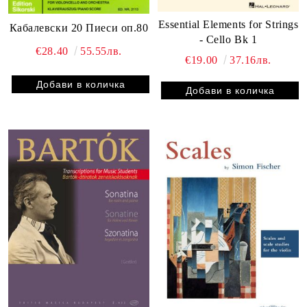
Essential Elements for Strings
Кабалевски 20 Пиеси оп.80
- Cello Bk 1
€28.40
55.55лв.
€19.00
37.16лв.