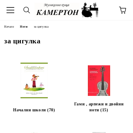
Начало
Ноти
за цигулка
за цигулка
Гами , арпежи и двойни
Начални школи (70)
ноти (15)