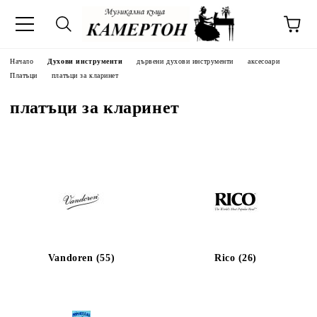
Начало
Духови инструменти
дървени духови инструменти
аксесоари
Платъци
платъци за кларинет
платъци за кларинет
Vandoren (55)
Rico (26)