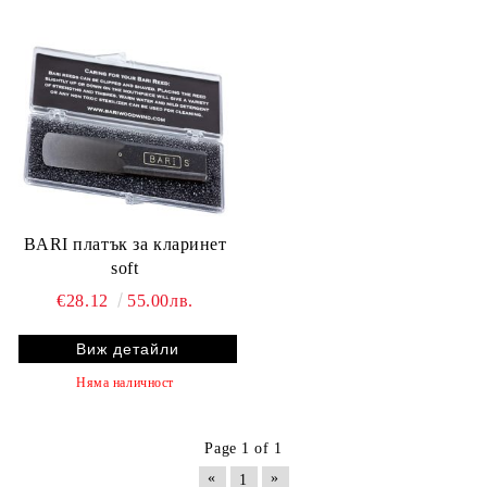
BARI платък за кларинет
soft
€28.12
55.00лв.
Виж детайли
Няма наличност
Page 1 of 1
«
»
1