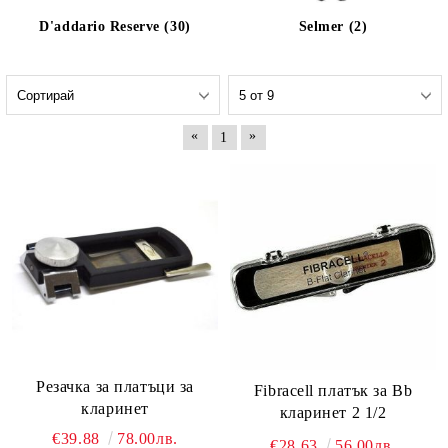
D'addario Reserve (30)
Selmer (2)
«
»
1
Резачка за платъци за
Fibracell платък за Bb
кларинет
кларинет 2 1/2
€39.88
78.00лв.
€28.63
56.00лв.