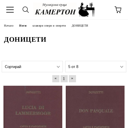
Начало
Ноти
клавири опери и оперети
ДОНИЦЕТИ
ДОНИЦЕТИ
«
»
1