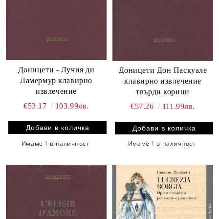
Доницети - Лучия ди
Доницети Дон Паскуале
Ламермур клавирно
клавирно извлечение
извлечение
твърди корици
€53.17
103.99лв.
€57.26
111.99лв.
Имаме
1
в наличност
Имаме
1
в наличност