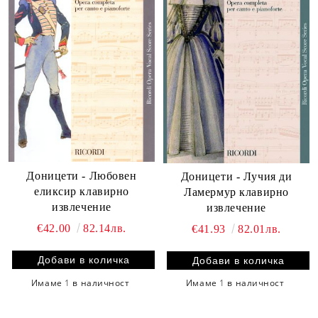
Доницети - Любовен
Доницети - Лучия ди
еликсир клавирно
Ламермур клавирно
извлечение
извлечение
€42.00
82.14лв.
€41.93
82.01лв.
Имаме
1
в наличност
Имаме
1
в наличност