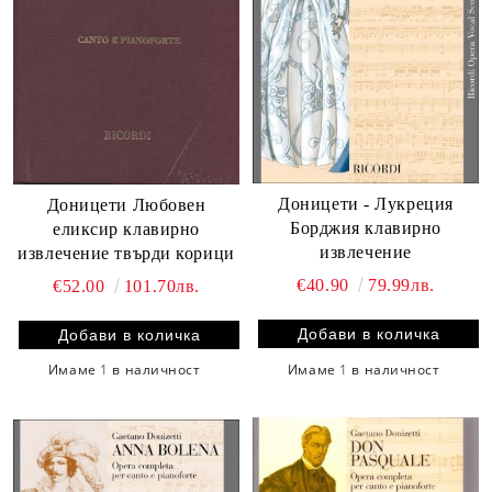
Доницети - Лукреция
Доницети Любовен
Борджия клавирно
еликсир клавирно
извлечение
извлечение твърди корици
€40.90
79.99лв.
€52.00
101.70лв.
Имаме
1
в наличност
Имаме
1
в наличност