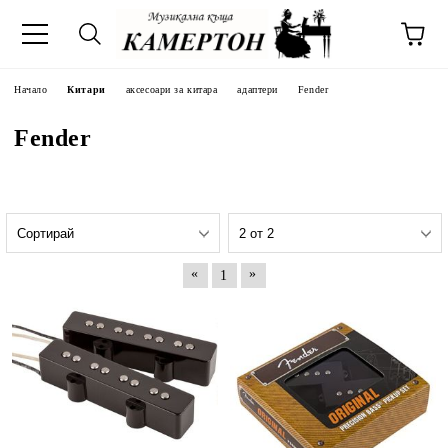
Начало
Китари
аксесоари за китара
адаптери
Fender
Fender
«
»
1