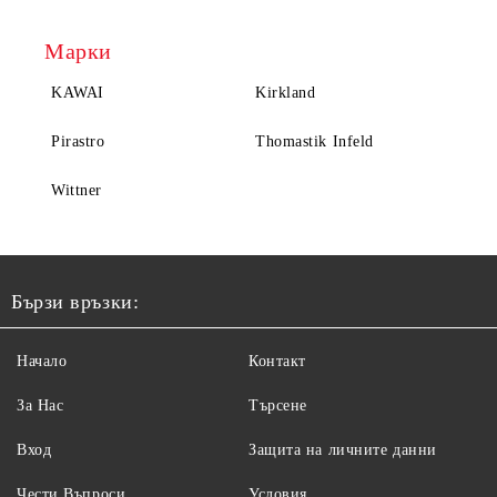
Марки
KAWAI
Kirkland
Pirastro
Thomastik Infeld
Wittner
Бързи връзки:
Начало
Контакт
За Нас
Търсене
Вход
Защита на личните данни
Чести Въпроси
Условия