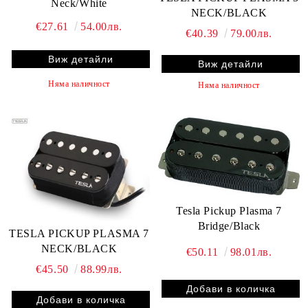
Neck/White
NECK/BLACK
€27.61
54.00лв.
€40.39
79.00лв.
Виж детайли
Виж детайли
Няма наличност
Няма наличност
Tesla Pickup Plasma 7
Bridge/Black
TESLA PICKUP PLASMA 7
NECK/BLACK
€50.11
98.01лв.
€45.50
88.99лв.