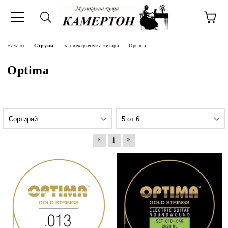
Начало
Струни
за електрическа китара
Optima
Optima
«
»
1