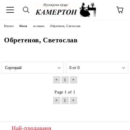
Начало
Ноти
за пиано
Обретенов, Светослав
Обретенов, Светослав
«
»
1
Page 1 of 1
«
»
1
Най-продавани