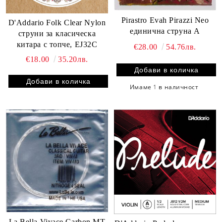
Pirastro Evah Pirazzi Neo
D'Addario Folk Clear Nylon
единична струна A
струни за класическа
китара с топче, EJ32C
€28.00
54.76лв.
€18.00
35.20лв.
Имаме
1
в наличност
La Bella Vivace Carbon MT