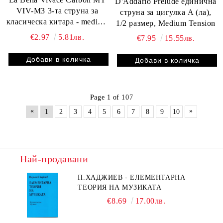
D'Addario Prelude единична
VIV-M3 3-та струна за
струна за цигулка A (ла),
класическа китара - medium
1/2 размер, Medium Tension
tension
€2.97
5.81лв.
€7.95
15.55лв.
Page 1 of 107
«
»
1
2
3
4
5
6
7
8
9
10
Най-продавани
П.ХАДЖИЕВ - ЕЛЕМЕНТАРНА
ТЕОРИЯ НА МУЗИКАТА
€8.69
17.00лв.