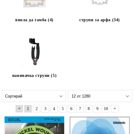
виола да гамба (4)
струни за арфа (34)
навивачка струни (5)
«
»
1
2
3
4
5
6
7
8
9
10