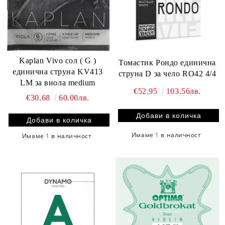
Kaplan Vivo сол ( G )
Томастик Рондо единична
единична струна KV413
струна D за чело RO42 4/4
LM за виола medium
€52.95
103.56лв.
€30.68
60.00лв.
Имаме
1
в наличност
Имаме
1
в наличност