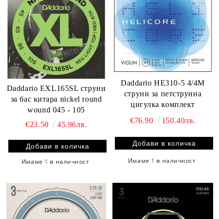
Daddario HE310-5 4/4M
Daddario EXL165SL струни
струни за петструнна
за бас китара nickel round
цигулка комплект
wound 045 - 105
€76.90
150.40лв.
€23.50
45.96лв.
Имаме
1
в наличност
Имаме
1
в наличност