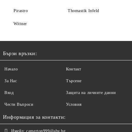
Pirastro
Thomastik Infeld
Wittner
Бързи връзки:
Начало
Контакт
За Нас
Търсене
Вход
Защита на личните данни
Чести Въпроси
Условия
Информация за контакти:
Имейл:
camerton999@abv.bg