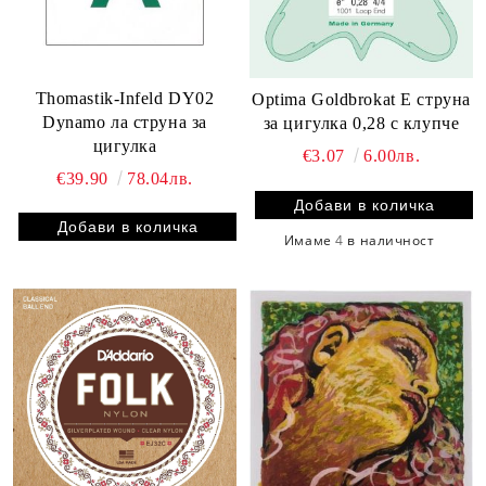
Thomastik-Infeld DY02
Optima Goldbrokat E струна
Dynamo ла струна за
за цигулка 0,28 с клупче
цигулка
€3.07
6.00лв.
€39.90
78.04лв.
Имаме
4
в наличност