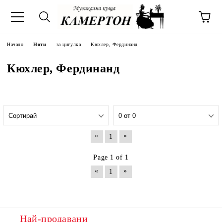
Начало
Ноти
за цигулка
Кюхлер, Фердинанд
Кюхлер, Фердинанд
«
»
1
Page 1 of 1
«
»
1
Най-продавани