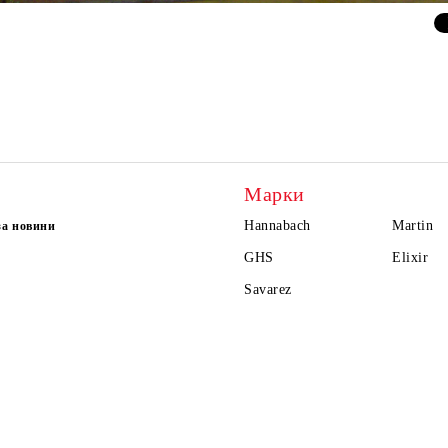
Марки
Hannabach
Martin
за новини
GHS
Elixir
Savarez