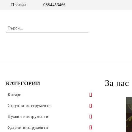
Профил
0884453466
За нас
КАТЕГОРИИ
Китари
класически китари
Струнни инструменти
класически китари с pick up
цигулки
Духови инструменти
акустични китари
виоли
дървени духови инструменти
Ударни инструменти