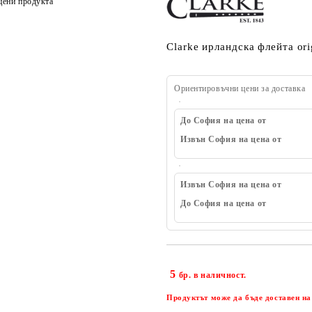
цени продукта
Clarke ирландска флейта ori
Ориентировъчни цени за доставка
До София на цена от
Извън София на цена от
Извън София на цена от
До София на цена от
5
бр. в наличност.
Продуктът може да бъде доставен на