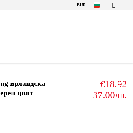
EUR
€18.92
ning ирландска
черен цвят
37.00лв.