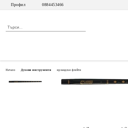
Профил
0884453466
Начало
Духови инструменти
ирландски флейти