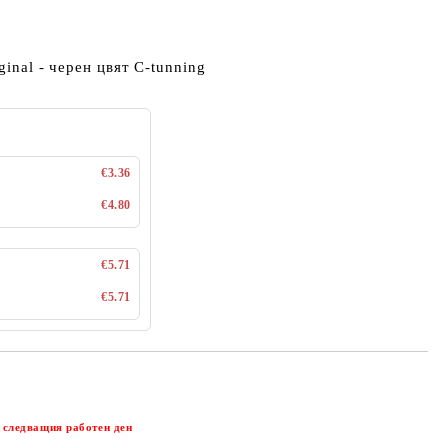
ginal - черен цвят C-tunning
€3.36
€4.80
€5.71
€5.71
Добави в желани
 следващия работен ден