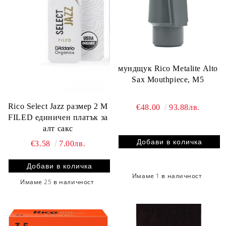
мундщук Rico Metalite Alto
Sax Mouthpiece, M5
Rico Select Jazz размер 2 M
€48.00
93.88лв.
FILED единичен платък за
алт сакс
€3.58
7.00лв.
Имаме
1
в наличност
Имаме
25
в наличност