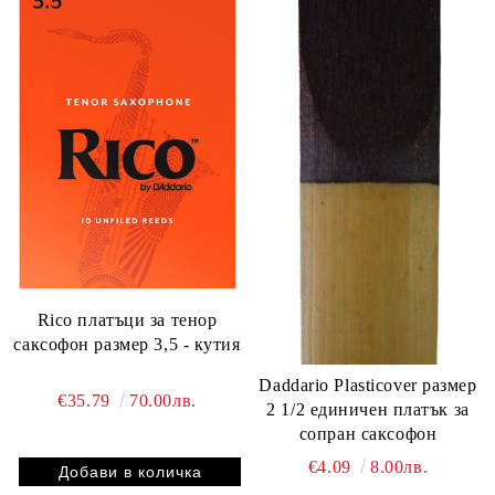
Rico платъци за тенор
саксофон размер 3,5 - кутия
Daddario Plasticover размер
€35.79
70.00лв.
2 1/2 единичен платък за
сопран саксофон
€4.09
8.00лв.