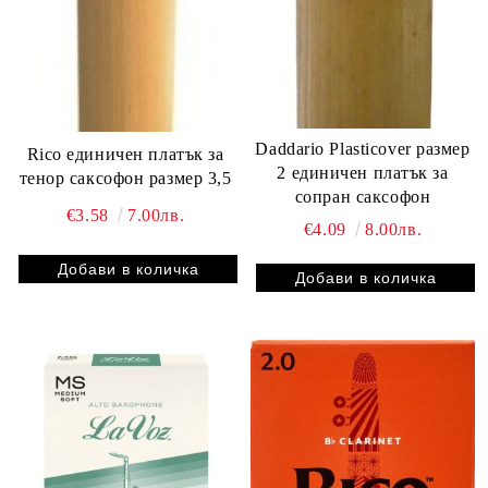
Daddario Plasticover размер
Rico единичен платък за
2 единичен платък за
тенор саксофон размер 3,5
сопран саксофон
€3.58
7.00лв.
€4.09
8.00лв.