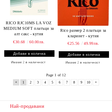
RICO RJC10MS LA VOZ
MEDIUM SOFT платъци за
Rico размер 2 платъци за
алт сакс - кутия
кларинет - кутия
€30.68
60.00лв.
€25.56
49.99лв.
Имаме
2
в наличност
Имаме
2
в наличност
Page 1 of 12
«
»
1
2
3
4
5
6
7
8
9
10
Най-продавани