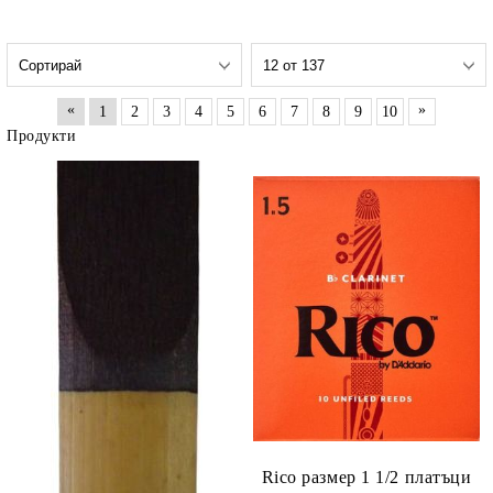
«
»
1
2
3
4
5
6
7
8
9
10
Продукти
Rico размер 1 1/2 платъци