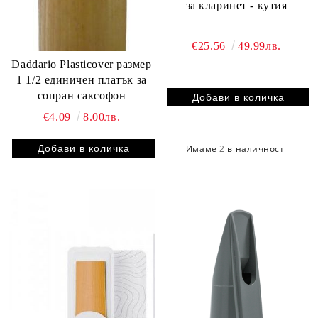
за кларинет - кутия
€25.56
49.99лв.
Daddario Plasticover размер
1 1/2 единичен платък за
сопран саксофон
€4.09
8.00лв.
Имаме
2
в наличност