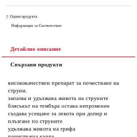
Оцени продукта
Информация за Съответствие
Детайлно описание
Свързани продукти
висококачествен препарат за почистване на
струни.
запазва и удължава живота на струните
блясъкът на тембъра остава непроменен
създава усещане за лекота при допир и
плъзгане по струните
удължава живота на грифа
почистваща кърпа