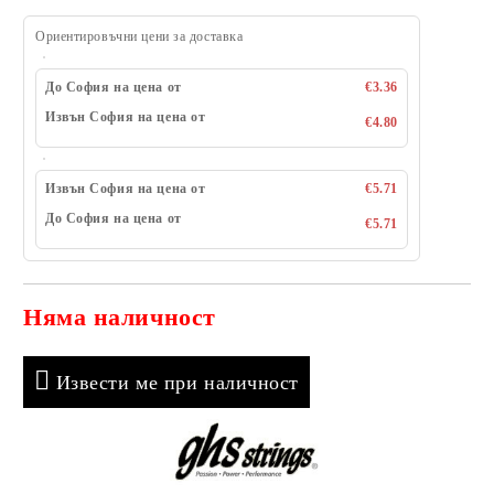
Ориентировъчни цени за доставка
До София на цена от
€3.36
Извън София на цена от
€4.80
Извън София на цена от
€5.71
До София на цена от
€5.71
Няма наличност
Добави в желани
Извести ме при наличност