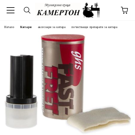
Начало
Китари
аксесоари за китара
почистващи препарати за китара