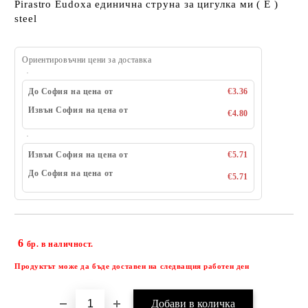
Pirastro Eudoxa единична струна за цигулка ми ( E )
steel
Ориентировъчни цени за доставка
До София на цена от
€3.36
Извън София на цена от
€4.80
Извън София на цена от
€5.71
До София на цена от
€5.71
6
Добави в желани
бр. в наличност.
Продуктът може да бъде доставен на следващия работен ден