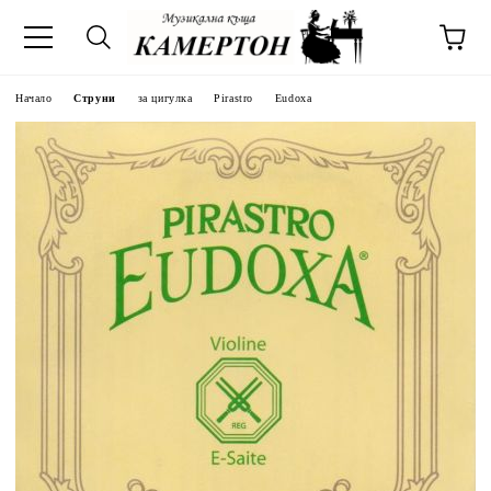
Начало
Струни
за цигулка
Pirastro
Eudoxa