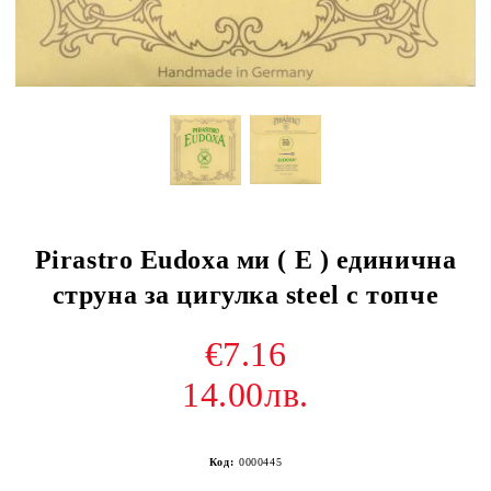
Pirastro Eudoxa ми ( E ) единична
струна за цигулка steel с топче
€7.16
14.00лв.
Код:
0000445