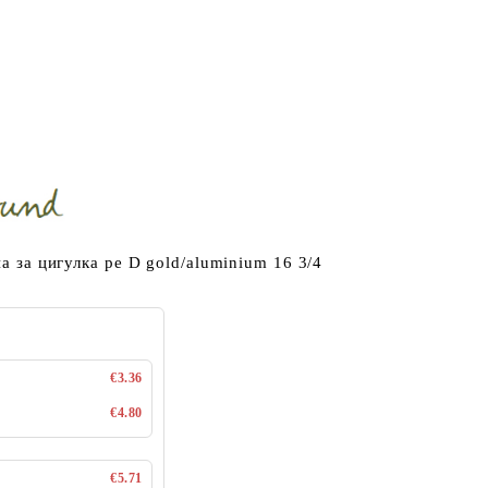
на за цигулка ре D gold/aluminium 16 3/4
€3.36
€4.80
€5.71