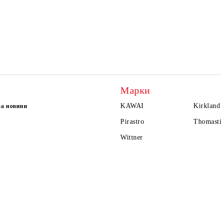
Марки
KAWAI
Kirkland
за новини
Pirastro
Thomasti
Wittner