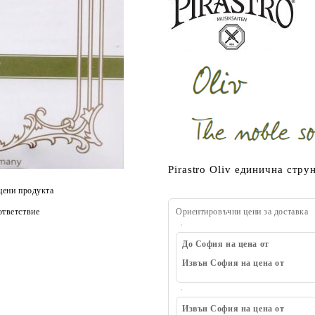
Pirastro Oliv единична стру
цени продукта
тветствие
Ориентировъчни цени за доставка
До София на цена от
Извън София на цена от
Извън София на цена от