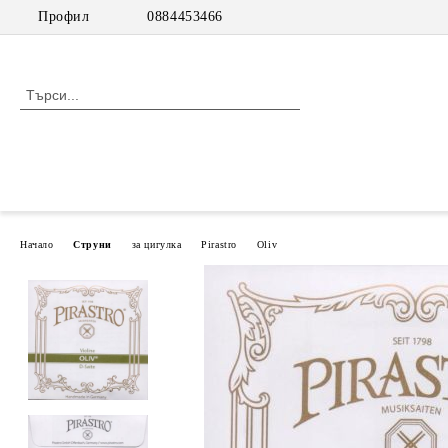
Профил
0884453466
Начало
Струни
за цигулка
Pirastro
Oliv