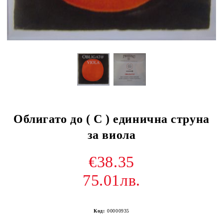
Облигато до ( C ) единична струна
за виола
€38.35
75.01лв.
Код:
00000935