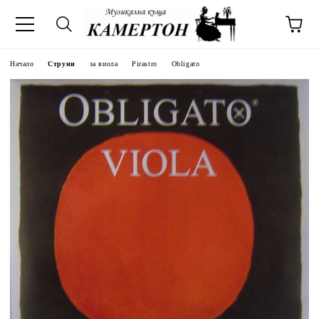
Начало
Струни
за виола
Pirastro
Obligato