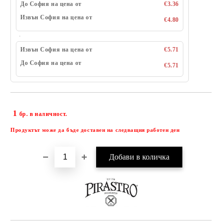
До София на цена от
€3.36
Извън София на цена от
€4.80
Извън София на цена от
€5.71
До София на цена от
€5.71
1
Добави в желани
бр. в наличност.
Продуктът може да бъде доставен на следващия работен ден