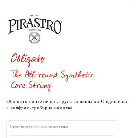
Облигато синтетична струна за виола до C единична -
с волфрам-сребърна намотка
Ориентировъчни цени за доставка