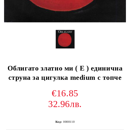
Облигато златно ми ( E ) единична
струна за цигулка medium с топче
€16.85
32.96лв.
Код:
0000110