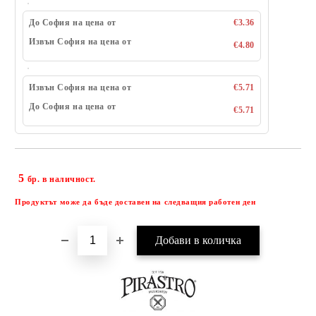
До София на цена от
€3.36
Извън София на цена от
€4.80
Извън София на цена от
€5.71
До София на цена от
€5.71
5
Добави в желани
бр. в наличност.
Продуктът може да бъде доставен на следващия работен ден