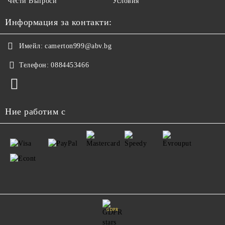
Чести Въпроси
Условия
Информация за контакти:
Имейл:
camerton999@abv.bg
Телефон:
0884453466
Ние работим с
GDPR