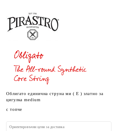
Облигато единична струна ми ( E ) златно за
цигулка medium
с топче
Ориентировъчни цени за доставка