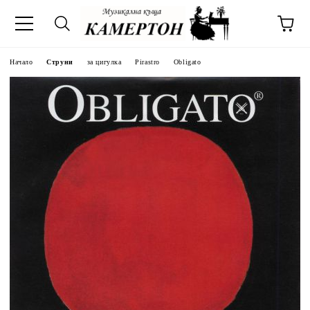
Начало
Струни
за цигулка
Pirastro
Obligato