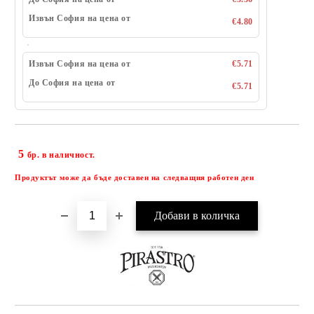
Извън София на цена от
€4.80
Извън София на цена от
€5.71
До София на цена от
€5.71
5
Добави в желани
бр. в наличност.
Продуктът може да бъде доставен на следващия работен ден