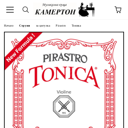
Начало
Струни
за цигулка
Pirastro
Тоника