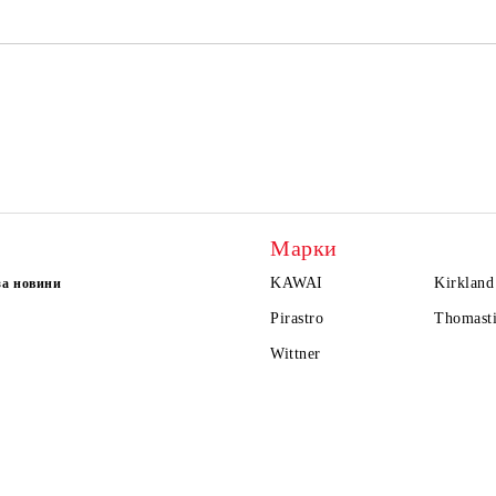
Марки
KAWAI
Kirkland
за новини
Pirastro
Thomasti
Wittner