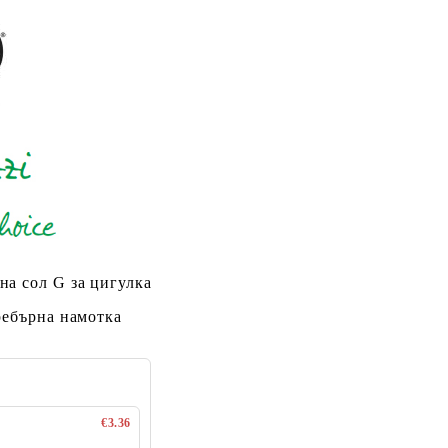
на сол G за цигулка
ребърна намотка
€3.36