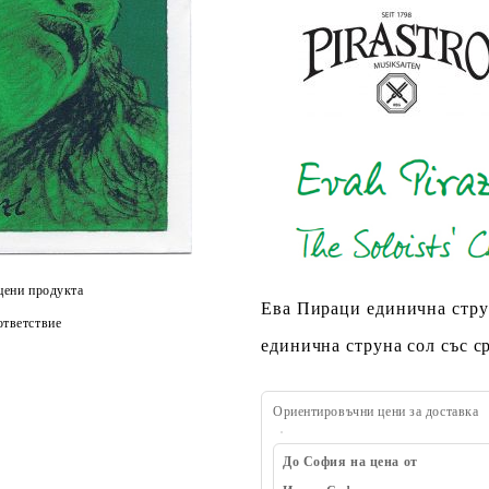
цени продукта
Ева Пираци единична стру
тветствие
единична струна сол със с
Ориентировъчни цени за доставка
До София на цена от