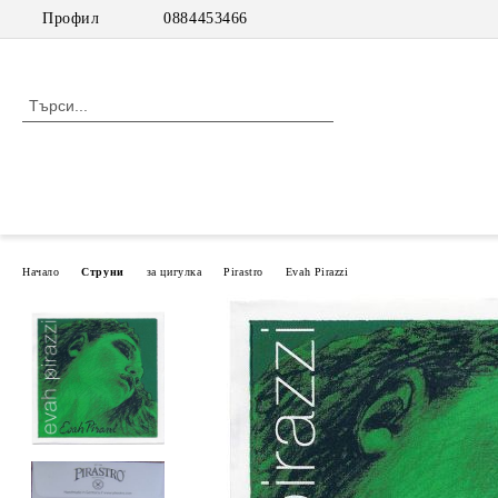
Профил
0884453466
Начало
Струни
за цигулка
Pirastro
Evah Pirazzi