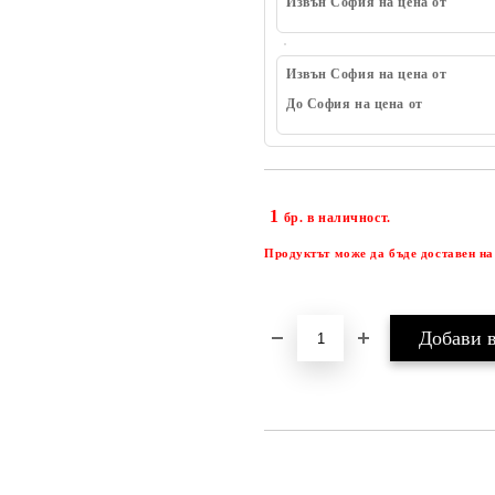
Извън София на цена от
Извън София на цена от
До София на цена от
1
бр. в наличност.
Продуктът може да бъде доставен на