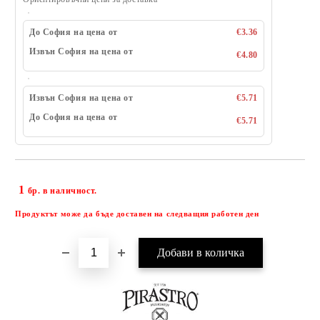
До София на цена от
€3.36
Извън София на цена от
€4.80
Извън София на цена от
€5.71
До София на цена от
€5.71
1
Добави в желани
бр. в наличност.
Продуктът може да бъде доставен на следващия работен ден