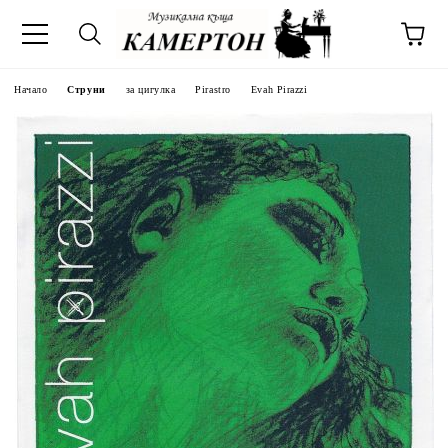
Начало
Струни
за цигулка
Pirastro
Evah Pirazzi