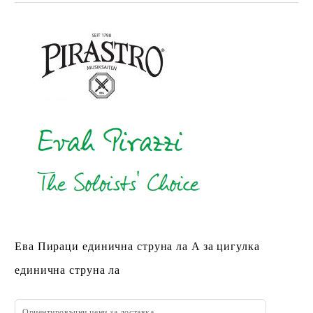
Ева Пираци единична струна ла A за цигулка
единична струна ла
Ориентировъчни цени за доставка