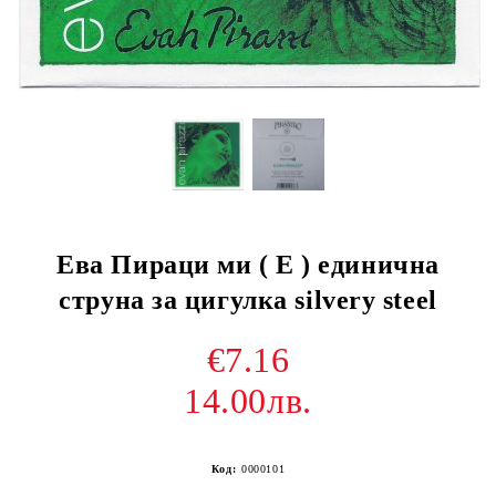
Ева Пираци ми ( E ) единична
струна за цигулка silvery steel
€7.16
14.00лв.
Код:
0000101