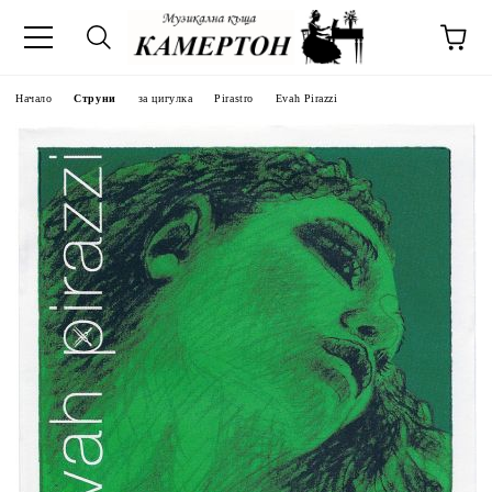
Начало
Струни
за цигулка
Pirastro
Evah Pirazzi