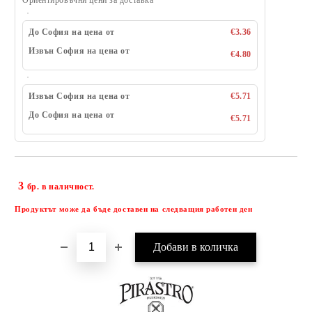
Ориентировъчни цени за доставка
До София на цена от
€3.36
Извън София на цена от
€4.80
Извън София на цена от
€5.71
До София на цена от
€5.71
3
Добави в желани
бр. в наличност.
Продуктът може да бъде доставен на следващия работен ден