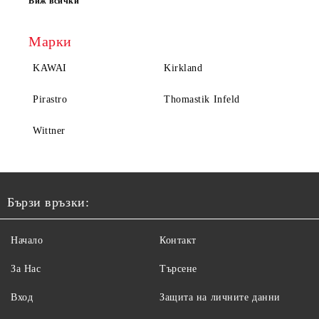
Виж всички
Марки
KAWAI
Kirkland
Pirastro
Thomastik Infeld
Wittner
Бързи връзки:
Начало
Контакт
За Нас
Търсене
Вход
Защита на личните данни