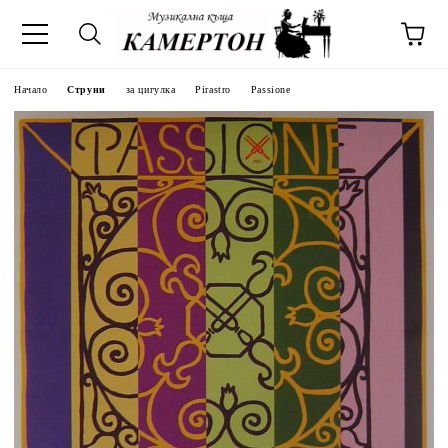
Начало
Струни
за цигулка
Pirastro
Passione