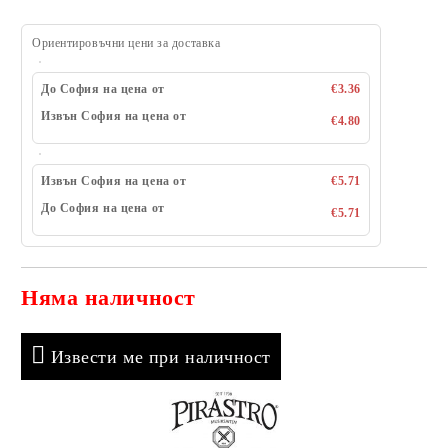
Ориентировъчни цени за доставка
До София на цена от
€3.36
Извън София на цена от
€4.80
Извън София на цена от
€5.71
До София на цена от
€5.71
Няма наличност
Добави в желани
Извести ме при наличност