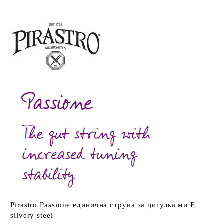
Pirastro Passione единична струна за цигулка ми E
silvery steel