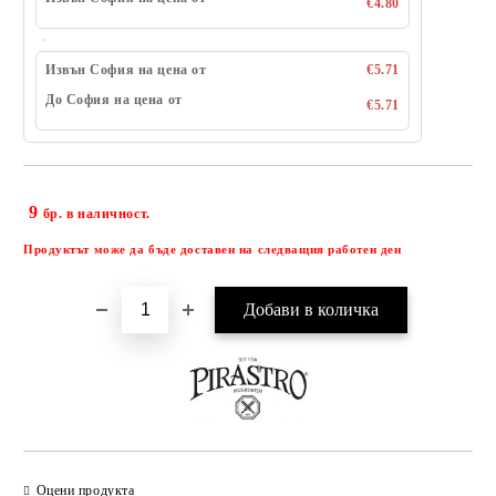
€4.80
Извън София на цена от
€5.71
До София на цена от
€5.71
9
Добави в желани
бр. в наличност.
Продуктът може да бъде доставен на следващия работен ден
Оцени продукта