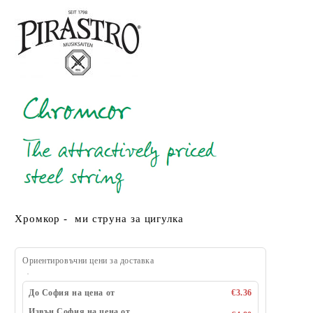
Хромкор - ми струна за цигулка
Ориентировъчни цени за доставка
До София на цена от
€3.36
Извън София на цена от