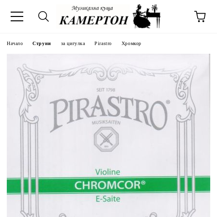
Начало
Струни
за цигулка
Pirastro
Хромкор