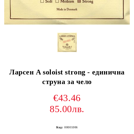
Ларсен A soloist strong - единична
струна за чело
€43.46
85.00лв.
Код:
00001006