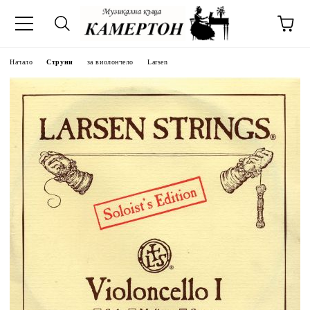
Начало
Струни
за виолончело
Larsen