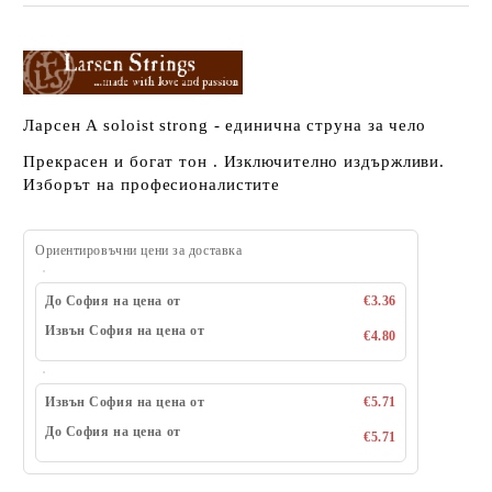
Ларсен A soloist strong - единична струна за чело
Прекрасен и богат тон . Изключително издържливи.
Изборът на професионалистите
Ориентировъчни цени за доставка
До София на цена от
€3.36
Извън София на цена от
€4.80
Извън София на цена от
€5.71
До София на цена от
€5.71