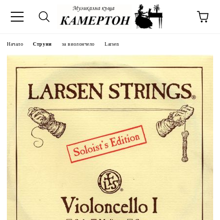
Начало
Струни
за виолончело
Larsen