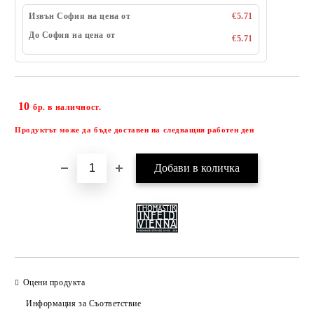
Извън София на цена от
€5.71
До София на цена от
€5.71
10
Добави в желани
бр. в наличност.
Продуктът може да бъде доставен на следващия работен ден
Оцени продукта
Информация за Съответствие