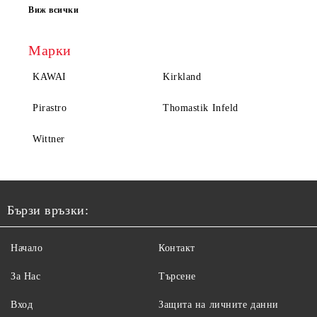
Виж всички
Марки
KAWAI
Kirkland
Pirastro
Thomastik Infeld
Wittner
Бързи връзки:
Начало
Контакт
За Нас
Търсене
Вход
Защита на личните данни