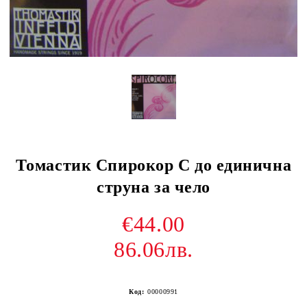
Томастик Спирокор C до единична
струна за чело
€44.00
86.06лв.
Код:
00000991