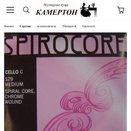
Начало
Струни
за виолончело
Thomastik
Spirocore