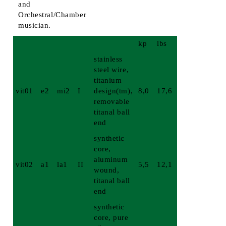
and
Orchestral/Chamber
musician.
kp
lbs
stainless
steel wire,
titanium
vit01
e2
mi2
I
design(tm),
8,0
17,6
removable
titanal ball
end
synthetic
core,
aluminum
vit02
a1
la1
II
5,5
12,1
wound,
titanal ball
end
synthetic
core, pure