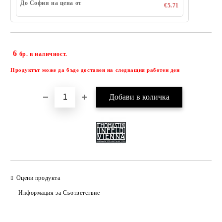
До София на цена от
€5.71
6
Добави в желани
бр. в наличност.
Продуктът може да бъде доставен на следващия работен ден
Оцени продукта
Информация за Съответствие