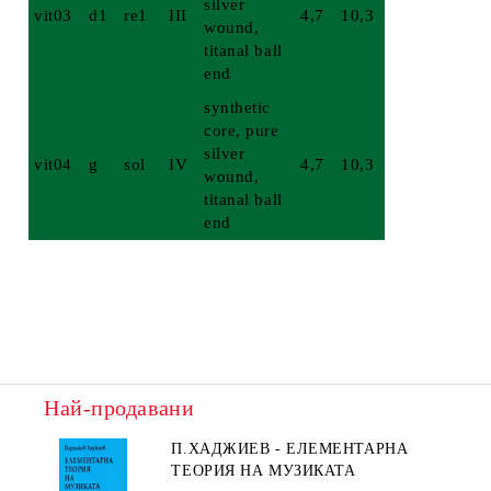
silver
vit03
d1
re1
III
4,7
10,3
wound,
titanal ball
end
synthetic
core, pure
silver
vit04
g
sol
IV
4,7
10,3
wound,
titanal ball
end
Най-продавани
П.ХАДЖИЕВ - ЕЛЕМЕНТАРНА
ТЕОРИЯ НА МУЗИКАТА