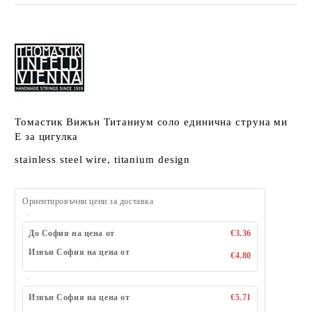
Томастик Вижън Титаниум соло единична струна ми
Е за цигулка
stainless steel wire, titanium design
Ориентировъчни цени за доставка
До София на цена от
€3.36
Извън София на цена от
€4.80
Извън София на цена от
€5.71