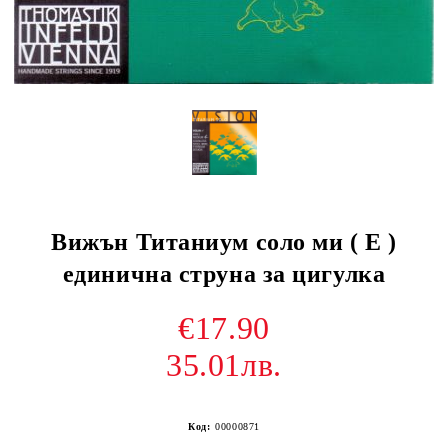
Вижън Титаниум соло ми ( E )
единична струна за цигулка
€17.90
35.01лв.
Код:
00000871