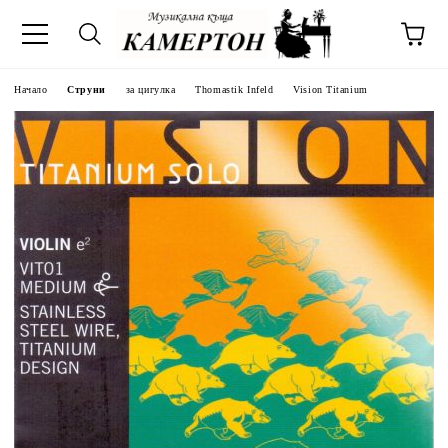
Начало
Струни
за цигулка
Thomastik Infeld
Vision Titanium