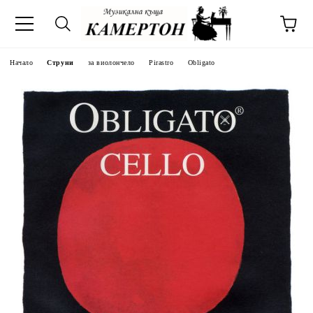
Начало
Струни
за виолончело
Pirastro
Obligato