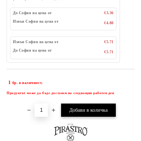
До София на цена от
€3.36
Извън София на цена от
€4.80
Извън София на цена от
€5.71
До София на цена от
€5.71
1
Добави в желани
бр. в наличност.
Продуктът може да бъде доставен на следващия работен ден