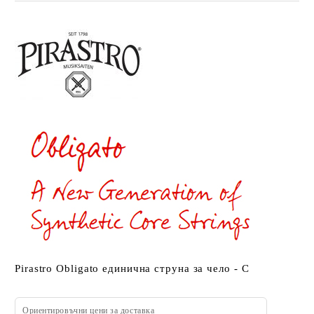
Pirastro Obligato единична струна за чело - C
Ориентировъчни цени за доставка