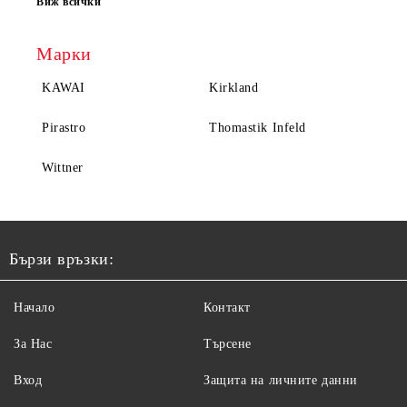
Виж всички
Марки
KAWAI
Kirkland
Pirastro
Thomastik Infeld
Wittner
Бързи връзки:
Начало
Контакт
За Нас
Търсене
Вход
Защита на личните данни