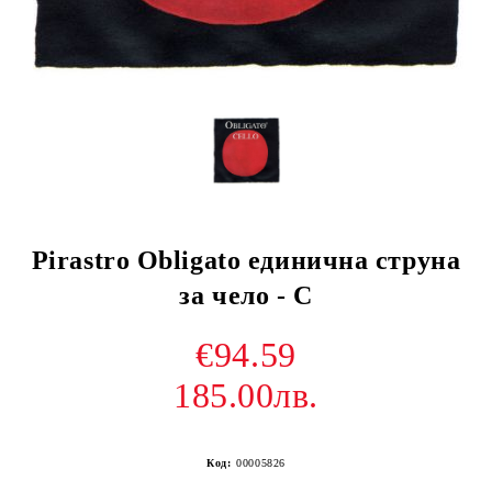
Pirastro Obligato единична струна
за чело - C
€94.59
185.00лв.
Код:
00005826