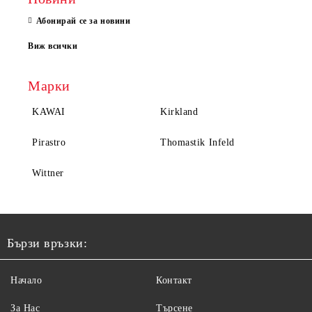
Абонирай се за новини
Виж всички
Марки
KAWAI
Kirkland
Pirastro
Thomastik Infeld
Wittner
Бързи връзки:
Начало
Контакт
За Нас
Търсене