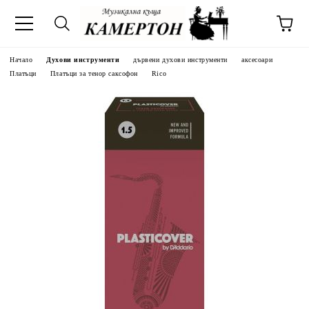
Начало
Духови инструменти
дървени духови инструменти
аксесоари
Платъци
Платъци за тенор саксофон
Rico