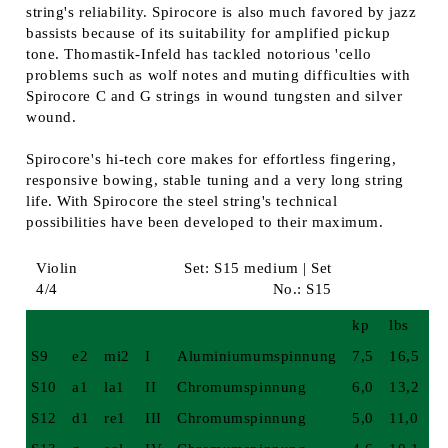
string's reliability. Spirocore is also much favored by jazz
bassists because of its suitability for amplified pickup
tone. Thomastik-Infeld has tackled notorious 'cello
problems such as wolf notes and muting difficulties with
Spirocore C and G strings in wound tungsten and silver
wound.
Spirocore's hi-tech core makes for effortless fingering,
responsive bowing, stable tuning and a very long string
life. With Spirocore the steel string's technical
possibilities have been developed to their maximum.
Violin
Set: S15 medium | Set
4/4
No.: S15
kp
lbs
S9
e2
mi2
I
Aluminiumumspinnung
7,5
16,5
S10
a1
la1
II
Chromumspinnung
6,0
13,2
S12
d1
re1
III
Chromumspinnung
5,0
11,0