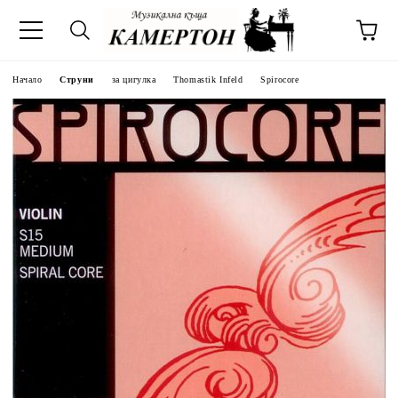
Начало
Струни
за цигулка
Thomastik Infeld
Spirocore