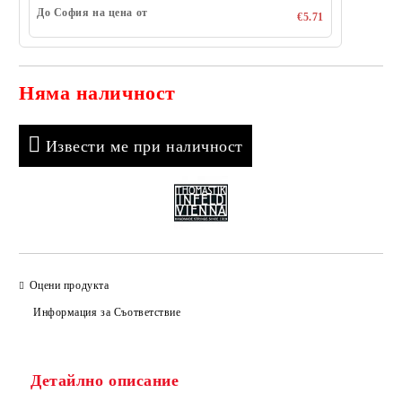
До София на цена от
€5.71
Няма наличност
Добави в желани
Извести ме при наличност
Оцени продукта
Информация за Съответствие
Детайлно описание