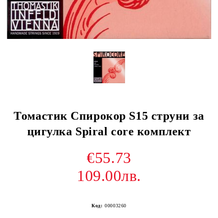
Томастик Спирокор S15 струни за
цигулка Spiral core комплект
€55.73
109.00лв.
Код:
00003260