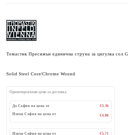
Томастик Пресижън единична струна за цигулка сол G
Solid Steel Core/Chrome Wound
Ориентировъчни цени за доставка
До София на цена от
€3.36
Извън София на цена от
€4.80
Извън София на цена от
€5.71