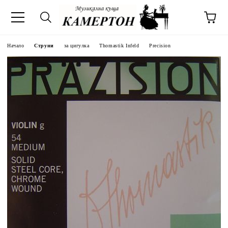
Начало
Струни
за цигулка
Thomastik Infeld
Precision