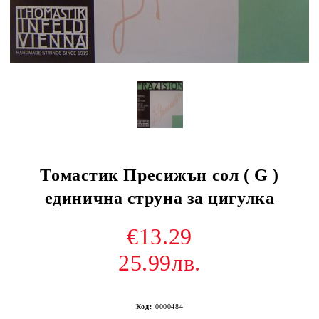
Томастик Пресижън сол ( G )
единична струна за цигулка
€13.29
25.99лв.
Код:
0000484