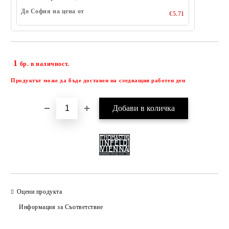
До София на цена от
€5.71
1
Добави в желани
бр. в наличност.
Продуктът може да бъде доставен на следващия работен ден
Оцени продукта
Информация за Съответствие