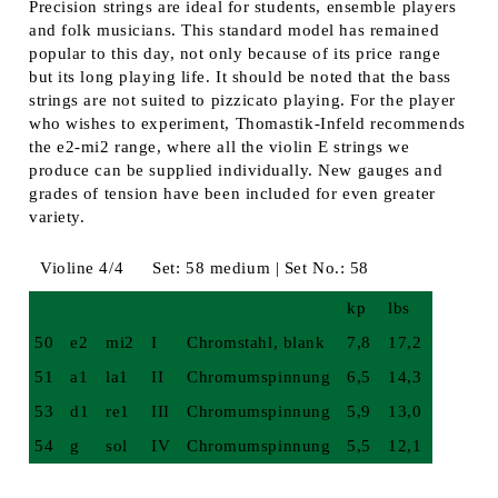
Precision strings are ideal for students, ensemble players
and folk musicians. This standard model has remained
popular to this day, not only because of its price range
but its long playing life. It should be noted that the bass
strings are not suited to pizzicato playing. For the player
who wishes to experiment, Thomastik-Infeld recommends
the e2-mi2 range, where all the violin E strings we
produce can be supplied individually. New gauges and
grades of tension have been included for even greater
variety.
Violine 4/4
Set: 58 medium | Set No.: 58
kp
lbs
50
e2
mi2
I
Chromstahl, blank
7,8
17,2
51
a1
la1
II
Chromumspinnung
6,5
14,3
53
d1
re1
III
Chromumspinnung
5,9
13,0
54
g
sol
IV
Chromumspinnung
5,5
12,1