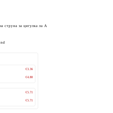
а струна за цигулка ла A
und
€3.36
€4.80
€5.71
€5.71