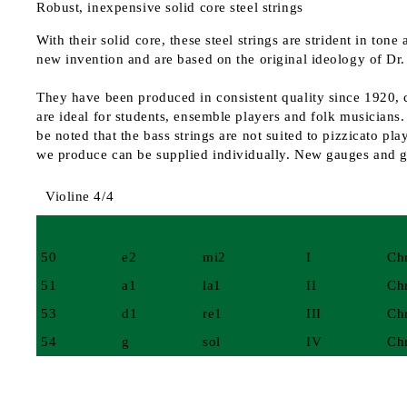
Robust, inexpensive solid core steel strings
With their solid core, these steel strings are strident in to
new invention and are based on the original ideology of Dr.
They have been produced in consistent quality since 1920, c
are ideal for students, ensemble players and folk musicians. 
be noted that the bass strings are not suited to pizzicato p
we produce can be supplied individually. New gauges and gr
Violine 4/4
50
e2
mi2
I
Ch
51
a1
la1
II
Ch
53
d1
re1
III
Ch
54
g
sol
IV
Ch