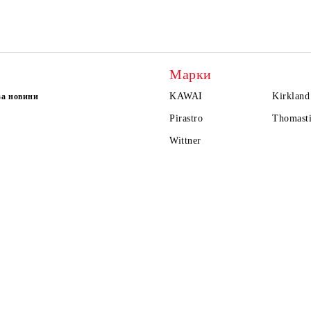
Марки
KAWAI
Kirkland
за новини
Pirastro
Thomasti
Wittner