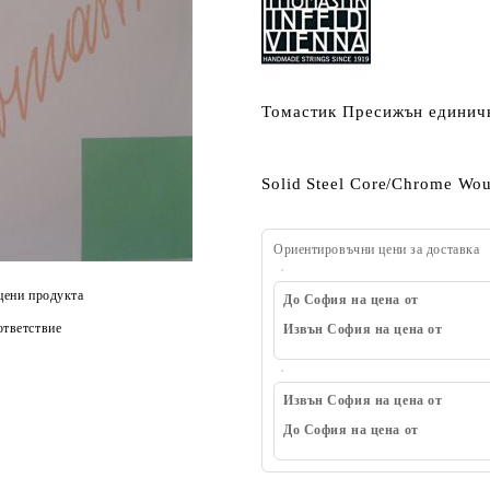
Томастик Пресижън единичн
Solid Steel Core/Chrome Wo
Ориентировъчни цени за доставка
цени продукта
До София на цена от
тветствие
Извън София на цена от
Извън София на цена от
До София на цена от