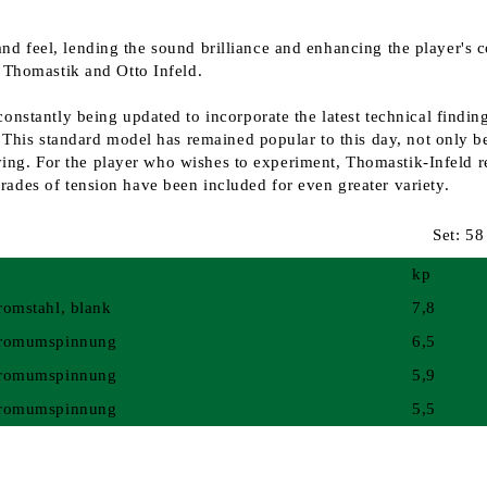
ne and feel, lending the sound brilliance and enhancing the player'
 Thomastik and Otto Infeld.
onstantly being updated to incorporate the latest technical findin
This standard model has remained popular to this day, not only beca
laying. For the player who wishes to experiment, Thomastik-Infeld 
ades of tension have been included for even greater variety.
Set: 58
kp
romstahl, blank
7,8
romumspinnung
6,5
romumspinnung
5,9
romumspinnung
5,5