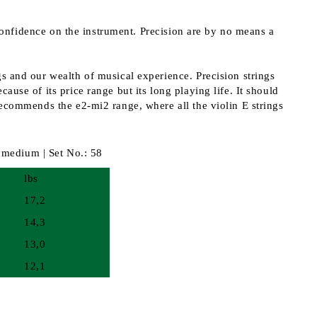
s confidence on the instrument. Precision are by no means a
gs and our wealth of musical experience. Precision strings
use of its price range but its long playing life. It should
recommends the e2-mi2 range, where all the violin E strings
 medium | Set No.: 58
lbs
17,2
14,3
13,0
12,1