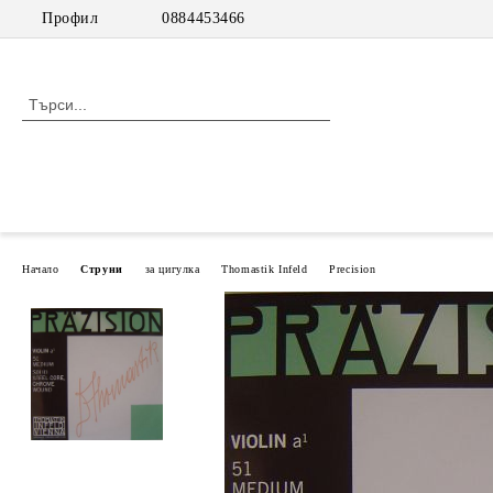
Профил
0884453466
Начало
Струни
за цигулка
Thomastik Infeld
Precision