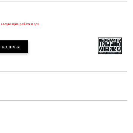
Добави в желани
 следващия работен ден