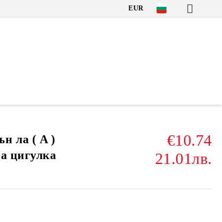
EUR
€10.74
н ла ( A )
за цигулка
21.01лв.