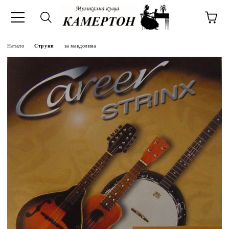
Начало
Струни
за мандолина