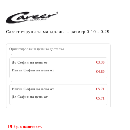
Career струни за мандолина - размер 0.10 - 0.29
Ориентировъчни цени за доставка
До София на цена от
€3.36
Извън София на цена от
€4.80
Извън София на цена от
€5.71
До София на цена от
€5.71
19
Добави в желани
бр. в наличност.