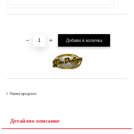
Добави в желани
Оцени продукта
Детайлно описание