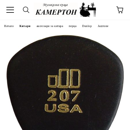
Начало
Китари
аксесоари за китара
перца
Dunlop
Jazztone