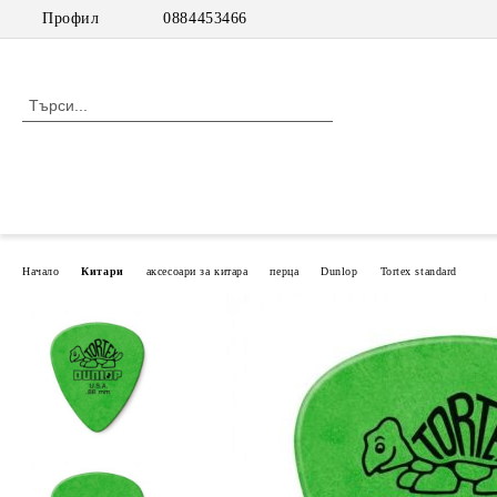
Профил
0884453466
Начало
Китари
аксесоари за китара
перца
Dunlop
Tortex standard