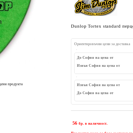
Dunlop Tortex standard перц
Ориентировъчни цени за доставка
До София на цена от
Извън София на цена от
цени продукта
Извън София на цена от
До София на цена от
56
бр. в наличност.