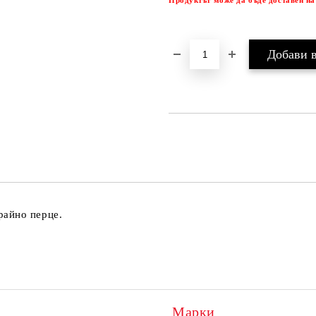
Продуктът може да бъде доставен на
райно перце.
Марки