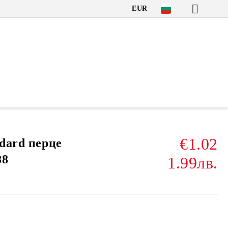
EUR
€1.02
ndard перце
88
1.99лв.