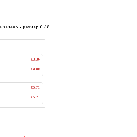
е зелено - размер 0.88
€3.36
€4.80
€5.71
€5.71
Добави в желани