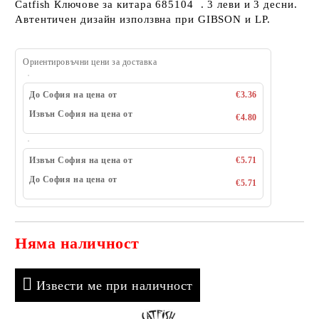
Catfish Ключове за китара 685104 . 3 леви и 3 десни.
Автентичен дизайн използвна при GIBSON и LP.
Ориентировъчни цени за доставка
До София на цена от
€3.36
Извън София на цена от
€4.80
Извън София на цена от
€5.71
До София на цена от
€5.71
Няма наличност
Добави в желани
Извести ме при наличност