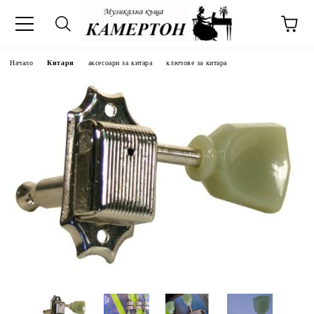
Начало
Китари
аксесоари за китара
ключове за китара