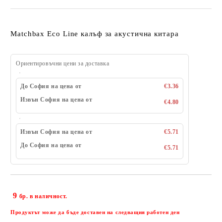
Matchbax Eco Line калъф за акустична китара
Ориентировъчни цени за доставка
До София на цена от
€3.36
Извън София на цена от
€4.80
Извън София на цена от
€5.71
До София на цена от
€5.71
9
Добави в желани
бр. в наличност.
Продуктът може да бъде доставен на следващия работен ден