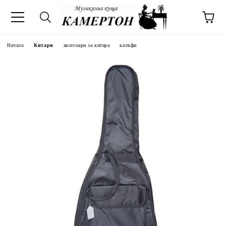
Начало
Китари
аксесоари за китара
калъфи